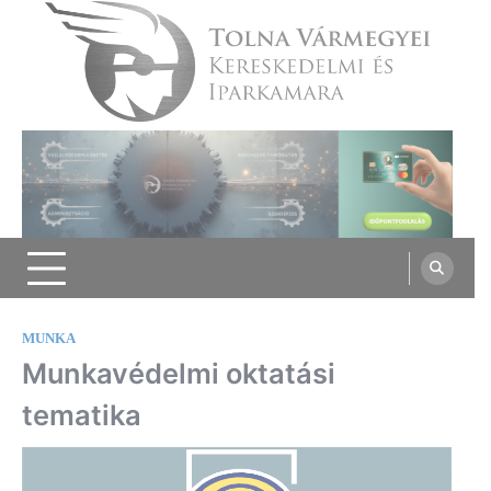
Skip
to
content
Tolna Vármegyei Kereskedelmi és
Iparkamara
MUNKA
Munkavédelmi oktatási
tematika