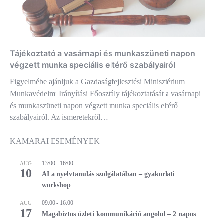
Tájékoztató a vasárnapi és munkaszüneti napon
végzett munka speciális eltérő szabályairól
Figyelmébe ajánljuk a Gazdaságfejlesztési Minisztérium
Munkavédelmi Irányítási Főosztály tájékoztatását a vasárnapi
és munkaszüneti napon végzett munka speciális eltérő
szabályairól. Az ismeretekről…
KAMARAI ESEMÉNYEK
13:00
-
16:00
AUG
10
AI a nyelvtanulás szolgálatában – gyakorlati
workshop
09:00
-
16:00
AUG
17
Magabiztos üzleti kommunikáció angolul – 2 napos