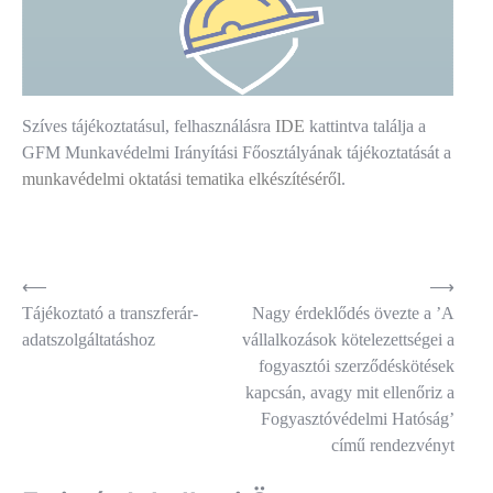
Szíves tájékoztatásul, felhasználásra
IDE
kattintva találja a
GFM Munkavédelmi Irányítási Főosztályának tájékoztatását a
munkavédelmi oktatási tematika elkészítéséről
.
Bejegyzés
⟵
⟶
Tájékoztató a transzferár-
Nagy érdeklődés övezte a ’A
navigáció
adatszolgáltatáshoz
vállalkozások kötelezettségei a
fogyasztói szerződéskötések
kapcsán, avagy mit ellenőriz a
Fogyasztóvédelmi Hatóság’
című rendezvényt