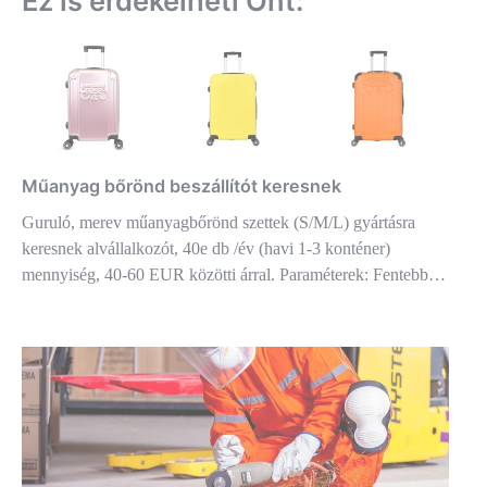
Ez is érdekelheti Önt:
Műanyag bőrönd beszállítót keresnek
Guruló, merev műanyagbőrönd szettek (S/M/L) gyártásra
keresnek alvállalkozót, 40e db /év (havi 1-3 konténer)
mennyiség, 40-60 EUR közötti árral. Paraméterek: Fentebb…