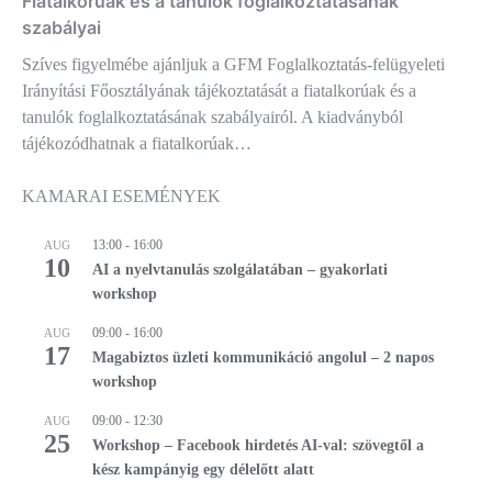
Fiatalkorúak és a tanulók foglalkoztatásának
szabályai
Szíves figyelmébe ajánljuk a GFM Foglalkoztatás-felügyeleti
Irányítási Főosztályának tájékoztatását a fiatalkorúak és a
tanulók foglalkoztatásának szabályairól. A kiadványból
tájékozódhatnak a fiatalkorúak…
KAMARAI ESEMÉNYEK
13:00
-
16:00
AUG
10
AI a nyelvtanulás szolgálatában – gyakorlati
workshop
09:00
-
16:00
AUG
17
Magabiztos üzleti kommunikáció angolul – 2 napos
workshop
09:00
-
12:30
AUG
25
Workshop – Facebook hirdetés AI-val: szövegtől a
kész kampányig egy délelőtt alatt