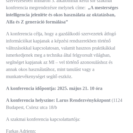
szervezésében immáron 3. alkalommal kerül sor szakmai
konferencia megrendezésre melynek címe:
„A mesterséges
intelligencia jelenléte és okos használata az oktatásban,
Alfa és Z generáció formálása”
A konferencia célja, hogy a gazdálkodó szervezetek átfogó
információkat kapjanak a képzési rendszerekben történő
változásokkal kapcsolatosan, valamit hasznos praktikákkal
ismerkedjenek meg a technika által felgyorsult világban,
segítséget kapjanak az MI – vel történő azonosuláshoz és
annak okos használatához, mint tanulást vagy a
munkatevékenységet segítő eszköz.
A konferencia időpontja:
2025. május 21. 10 óra
A konferencia helyszíne:
Larus Rendezvényközpont
(1124
Budapest, Csörsz utca 18/b
A szakmai konferencia kapcsolattartója:
Farkas Adrienn: