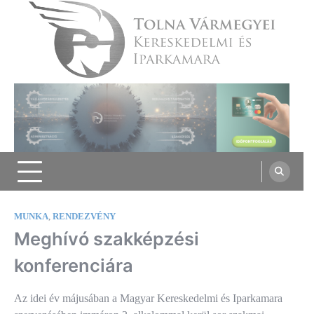
Skip
to
content
Tolna Vármegyei Kereskedelmi és
Iparkamara
MUNKA
,
RENDEZVÉNY
Meghívó szakképzési
konferenciára
Az idei év májusában a Magyar Kereskedelmi és Iparkamara