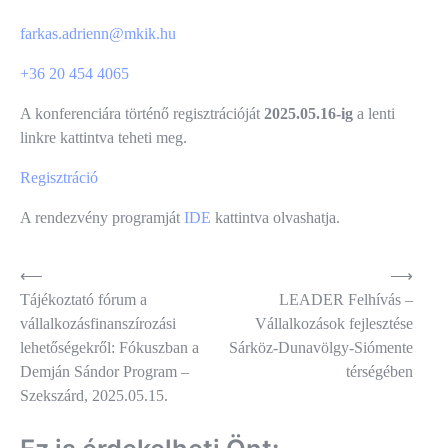
farkas.adrienn@mkik.hu
+36 20 454 4065
A konferenciára történő regisztrációját
2025.05.16-ig
a lenti
linkre kattintva teheti meg.
Regisztráció
A rendezvény programját
IDE
kattintva olvashatja.
Bejegyzés
⟵
⟶
Tájékoztató fórum a
LEADER Felhívás –
navigáció
vállalkozásfinanszírozási
Vállalkozások fejlesztése
lehetőségekről: Fókuszban a
Sárköz-Dunavölgy-Siómente
Demján Sándor Program –
térségében
Szekszárd, 2025.05.15.