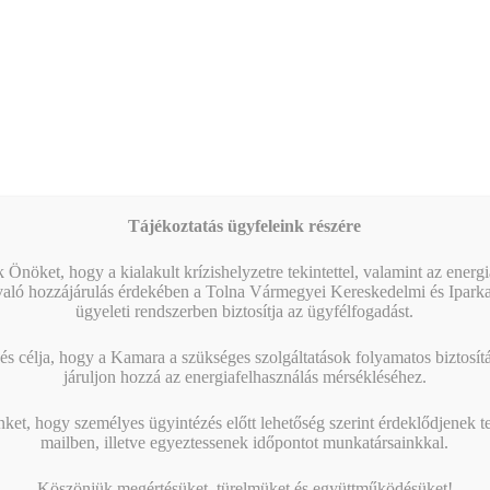
Tájékoztatás ügyfeleink részére
 Önöket, hogy a kialakult krízishelyzetre tekintettel, valamint az energ
való hozzájárulás érdekében a Tolna Vármegyei Kereskedelmi és Ipark
ügyeleti rendszerben biztosítja az ügyfélfogadást.
s célja, hogy a Kamara a szükséges szolgáltatások folyamatos biztosítás
járuljon hozzá az energiafelhasználás mérsékléséhez.
nket, hogy személyes ügyintézés előtt lehetőség szerint érdeklődjenek t
mailben, illetve egyeztessenek időpontot munkatársainkkal.
Köszönjük megértésüket, türelmüket és együttműködésüket!