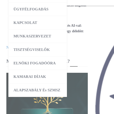
17
Magabiztos üzleti kommunikáció angolul
ÜGYFÉLFOGADÁS
– 2 napos workshop
09:00
-
12:30
AUG
KAPCSOLAT
25
Workshop – Facebook hirdetés AI-val:
szövegtől a kész kampányig egy délelőtt
MUNKASZERVEZET
alatt
Naptár megtekintése
TISZTSÉGVISELŐK
MIBEN SEGÍT A KAMARA?
ELNÖKI FOGADÓÓRA
KAMARAI DÍJAK
ALAPSZABÁLY És SZMSZ