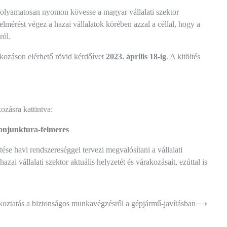
olyamatosan nyomon kövesse a magyar vállalati szektor
lmérést végez a hazai vállalatok körében azzal a céllal, hogy a
ról.
kozáson elérhető rövid kérdőívet
2023. április 18-ig
. A kitöltés
zásra kattintva:
konjunktura-felmeres
ése havi rendszereséggel tervezi megvalósítani a vállalati
ai vállalati szektor aktuális helyzetét és várakozásait, ezúttal is
koztatás a biztonságos munkavégzésről a gépjármű-javításban
⟶