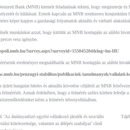
emzeti Bank (MNB) kiemelt feladatának tekinti, hogy megismerje és f
elyzetét és kilátásait. Ennek kapcsán az MNB rendszeres konjunktúra fe
teles képet kapjon a gazdasági folyamatok aktuális és várható alakulásá
ítsék munkánkat azzal, hogy kitöltik az MNB honlapján az alábbi hivat
percet vesz igénybe.
nbpoll.mnb.hu/Survey.aspx?surveyid=155045204&lng=hu-HU
éréseink eredményei megtalálhatók az MNB honlapján az alábbi hivatko
w.mnb.hu/penzugyi-stabilitas/publikaciok-tanulmanyok/vallalati-
s üzleti hangulat hiteles és aktuális követése céljából az MNB felsővezet
 felmérését. Annak érdekében, hogy a felmérés széles körben lefedje a haz
közreműködésüket kérni a felmérés lebonyolításában.
és
 ’Az átalányadózó egyéni vállalkozó járulék és szociális
Tájé
ulási kötelezettsége, valamint az átlépés szabályai’ című
ió