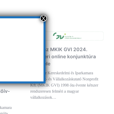
X
Indul az MKIK GVI 2024.
októberi online konjunktúra
felvétele
A Magyar Kereskedelmi és Iparkamara
Gazdaság- és Vállalkozáskutató Nonprofit
Kft. (MKIK GVI) 1998 óta évente kétszer
dőív-
rendszeresen felméri a magyar
vállalkozások…
rkamara
itális