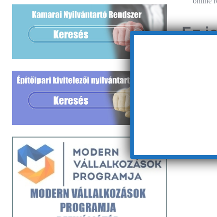
online 
Ez i
MNB kon
A Magyar 
feladatának
folyamatos
vállalati s