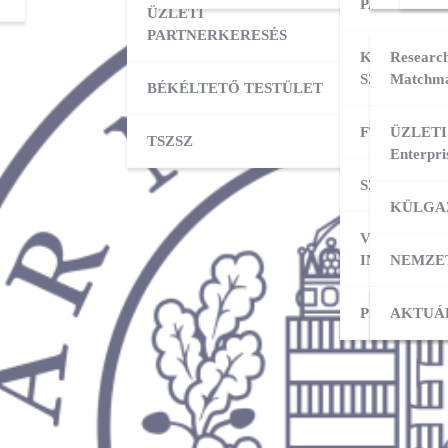
PARTNERK
ÜZLETI
PARTNERKERESÉS
KÜLPIACI
Research
SZOLGÁLT
Matchma
BÉKÉLTETŐ TESTÜLET
FT ADATBÁ
ÜZLETI
TSZSZ
Enterpri
SZOLGÁLT
KÜLGA
VÁLLALKO
INDÍTÁSA
NEMZE
PÁLYÁZAT
KÜLPI
AKTUÁ