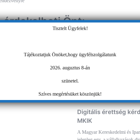
rendezvényre
s érdekelheti Önt:
Tisztelt Ügyfelek!
Tájékoztatjuk Önöket,hogy ügyfélszolgálatunk
junktúra felmérés
2026. auguztus 8-án
Nemzeti Bank (MNB) kiemelt
szünetel.
 tekinti, hogy megismerje és
an nyomon kövesse a magyar
Szíves megértésüket köszönjük!
zektor gazdasági helyzetét és…
Digitális érettség kér
MKIK
A Magyar Kereskedelmi és Ipa
jelenleg egy, a vállalkozások dig