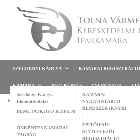
Skip
to
content
Tolna Vármegyei Kereskedel
SZÉCHENYI KÁRTYA
KAMARAI REGISZTRÁCI
KAMARA
KKV KÉPZÉS
ESEMÉNYEK
FE
Széchenyi Kártya
KAMARAI
KAMARAI ESEMÉNYEK
Időpontfoglalás
NYILVÁNTARTÓ
FELMÉRÉS
RENDSZER (KNYR)
BEMUTATKOZÓ KISFILM
MNB 
13:00
-
16:00
AUG
10
AI a nyelvtanulás szolgálatában –
ÉPÍTŐIPARI
ÖNKÉNTES KAMARAI
gyakorlati workshop
KIVITELEZŐI
TAGSÁG
REGISZTRÁCIÓ
09:00
-
16:00
AUG