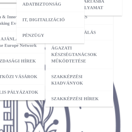
ERESÉS
OKTATÓI KÉPZÉS
NYILVÁNTARTÁSBA
ADATBIZTONSÁG
VÉTELI FOLYAMAT
 & Innovation
MESTERKÉPZÉS
IT, DIGITALIZÁCIÓ
ATÁSOK
king Event 2026
VIZSGADELEGÁLÁS
PÉNZÜGY
ZIS
 AJÁNLATOK:
se Europe Network
ÁGAZATI
ATÁSOK
KÉSZSÉGTANÁCSOK
ZDASÁGI HÍREK
MŰKÖDTETÉSE
ZÁS
TKÖZI VÁSÁROK
SZAKKÉPZÉSI
KIADVÁNYOK
OK
ACI TAGOZATOK
LIS PÁLYÁZATOK
SZAKKÉPZÉSI HÍREK