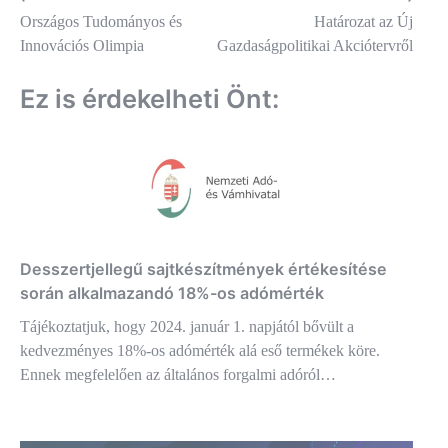
Bejegyzés
Országos Tudományos és
Határozat az Új
navigáció
Innovációs Olimpia
Gazdaságpolitikai Akciótervről
Ez is érdekelheti Önt:
Desszertjellegű sajtkészítmények értékesítése
során alkalmazandó 18%-os adómérték
Tájékoztatjuk, hogy 2024. január 1. napjától bővült a
kedvezményes 18%-os adómérték alá eső termékek köre.
Ennek megfelelően az általános forgalmi adóról…