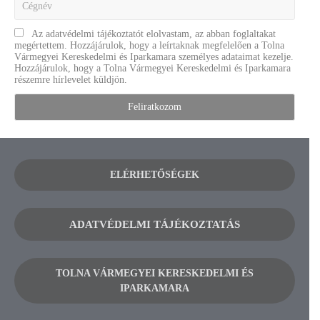
Az adatvédelmi tájékoztatót elolvastam, az abban foglaltakat
megértettem. Hozzájárulok, hogy a leírtaknak megfelelően a Tolna
Vármegyei Kereskedelmi és Iparkamara személyes adataimat kezelje.
Hozzájárulok, hogy a Tolna Vármegyei Kereskedelmi és Iparkamara
részemre hírlevelet küldjön.
ELÉRHETŐSÉGEK
ADATVÉDELMI TÁJÉKOZTATÁS
TOLNA VÁRMEGYEI KERESKEDELMI ÉS
IPARKAMARA