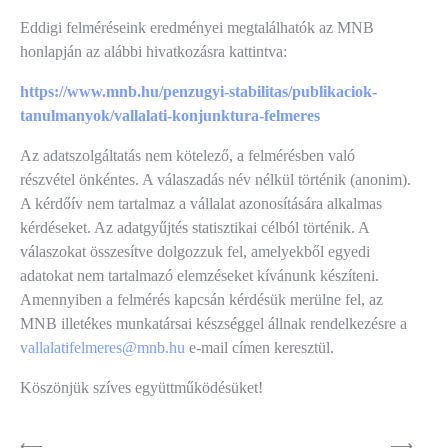
Eddigi felméréseink eredményei megtalálhatók az MNB
honlapján az alábbi hivatkozásra kattintva:
https://www.mnb.hu/penzugyi-stabilitas/publikaciok-
tanulmanyok/vallalati-konjunktura-felmeres
Az adatszolgáltatás nem kötelező, a felmérésben való
részvétel önkéntes. A válaszadás név nélkül történik (anonim).
A kérdőív nem tartalmaz a vállalat azonosítására alkalmas
kérdéseket. Az adatgyűjtés statisztikai célból történik. A
válaszokat összesítve dolgozzuk fel, amelyekből egyedi
adatokat nem tartalmazó elemzéseket kívánunk készíteni.
Amennyiben a felmérés kapcsán kérdésük merülne fel, az
MNB illetékes munkatársai készséggel állnak rendelkezésre a
vallalatifelmeres@mnb.hu
e-mail címen keresztül.
Köszönjük szíves együttműködésüket!
⟵
⟶