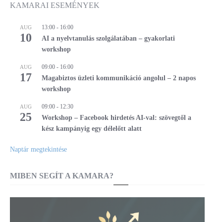
KAMARAI ESEMÉNYEK
13:00
-
16:00
AUG
10
AI a nyelvtanulás szolgálatában – gyakorlati
workshop
09:00
-
16:00
AUG
17
Magabiztos üzleti kommunikáció angolul – 2 napos
workshop
09:00
-
12:30
AUG
25
Workshop – Facebook hirdetés AI-val: szövegtől a
kész kampányig egy délelőtt alatt
Naptár megtekintése
MIBEN SEGÍT A KAMARA?