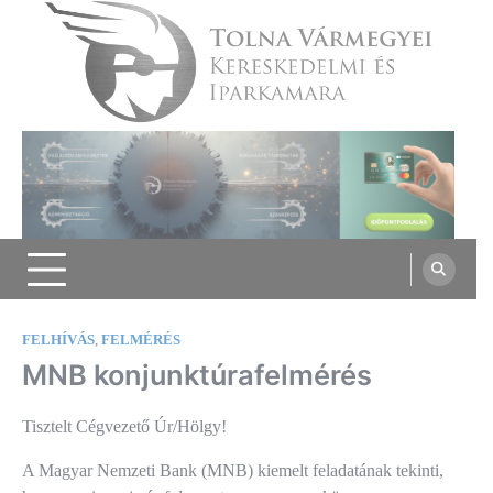
Skip
to
content
Tolna Vármegyei Kereskedelmi és
Iparkamara
FELHÍVÁS
,
FELMÉRÉS
MNB konjunktúrafelmérés
Tisztelt Cégvezető Úr/Hölgy!
A Magyar Nemzeti Bank (MNB) kiemelt feladatának tekinti,