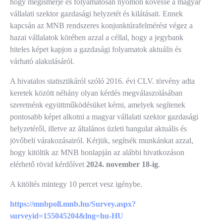
hogy megismerje és folyamatosan nyomon kövesse a magyar
vállalati szektor gazdasági helyzetét és kilátásait. Ennek
kapcsán az MNB rendszeres konjunktúrafelmérést végez a
hazai vállalatok körében azzal a céllal, hogy a jegybank
hiteles képet kapjon a gazdasági folyamatok aktuális és
várható alakulásáról.
A hivatalos statisztikáról szóló 2016. évi CLV. törvény adta
keretek között néhány olyan kérdés megválaszolásában
szeretnénk együttműködésüket kérni, amelyek segítenek
pontosabb képet alkotni a magyar vállalati szektor gazdasági
helyzetéről, illetve az általános üzleti hangulat aktuális és
jövőbeli várakozásairól. Kérjük, segítsék munkánkat azzal,
hogy kitöltik az MNB honlapján az alábbi hivatkozáson
elérhető rövid kérdőívet
2024. november 18-ig
.
A kitöltés mintegy 10 percet vesz igénybe.
https://mnbpoll.mnb.hu/Survey.aspx?
surveyid=155045204&lng=hu-HU