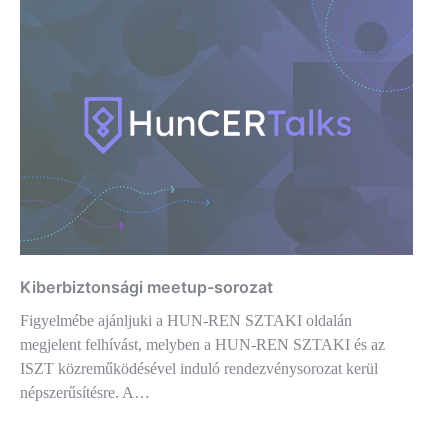
Kiberbiztonsági meetup-sorozat
Figyelmébe ajánljuki a HUN-REN SZTAKI oldalán
megjelent felhívást, melyben a HUN-REN SZTAKI és az
ISZT közreműködésével induló rendezvénysorozat kerül
népszerűsítésre. A…