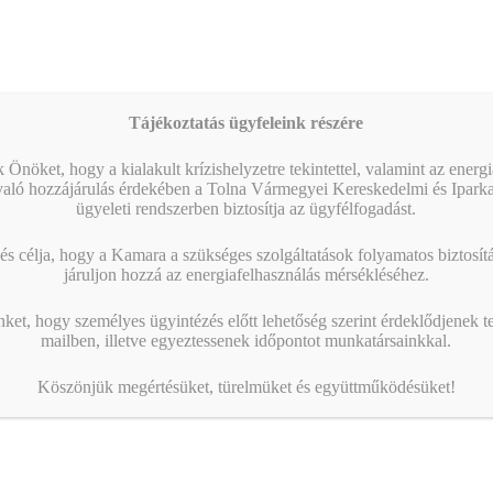
Tájékoztatás ügyfeleink részére
 Önöket, hogy a kialakult krízishelyzetre tekintettel, valamint az energ
való hozzájárulás érdekében a Tolna Vármegyei Kereskedelmi és Ipark
ügyeleti rendszerben biztosítja az ügyfélfogadást.
s célja, hogy a Kamara a szükséges szolgáltatások folyamatos biztosítás
járuljon hozzá az energiafelhasználás mérsékléséhez.
nket, hogy személyes ügyintézés előtt lehetőség szerint érdeklődjenek t
mailben, illetve egyeztessenek időpontot munkatársainkkal.
Köszönjük megértésüket, türelmüket és együttműködésüket!