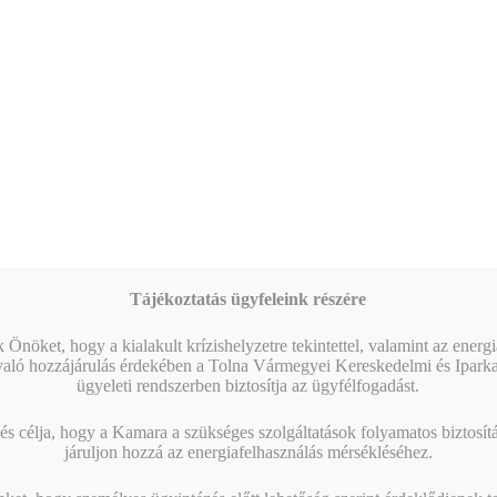
Tájékoztatás ügyfeleink részére
 Önöket, hogy a kialakult krízishelyzetre tekintettel, valamint az energ
való hozzájárulás érdekében a Tolna Vármegyei Kereskedelmi és Ipark
ügyeleti rendszerben biztosítja az ügyfélfogadást.
s célja, hogy a Kamara a szükséges szolgáltatások folyamatos biztosítás
járuljon hozzá az energiafelhasználás mérsékléséhez.