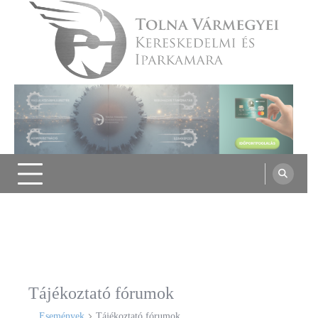
Skip
to
content
Tolna Vármegyei Kereskedelmi és
Iparkamara
Tájékoztató fórumok
Események
Tájékoztató fórumok