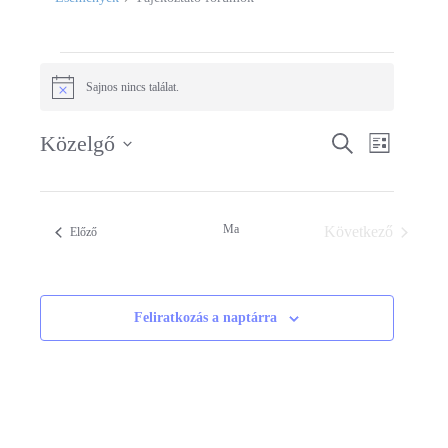
Események
Sajnos nincs találat.
Notice
Közelgő
Események
Keresett
Esemén
Lista
kifejezés
Dátum
keresése
nézet
kiválasztása.
és
navigác
Ma
Következő
Események
Előző
nézet
Események
választás
Feliratkozás a naptárra