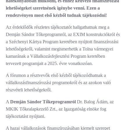
hatékonyabban működni, és ehhez kedvező finanszírozási
lehetőségeket szeretnének igénybe venni. Ezen a
rendezvényen most első kézből tudnak tájékozódni!
Az érdeklődők részletes tájékoztatót hallgathatnak meg a
Demján Sándor Tőkeprogramról, az EXIM konstrukciókról és
a Széchenyi Kártya Program keretében nyújtott finanszírozási
lehetőségekről, valamint megismerhetik a Tolna vármegyei
kamarának a Vállalkozásfejlesztési Program keretében
tervezett programjait a 2025. évre vonatkozóan.
A fórumon a résztvevők első kézből tájékozódhatnak a
vállalkozásfinanszírozási programokról és az azokon való
részvételi lehetőségekről.
A
Demján Sándor Tőkeprogramról
Dr. Balog Ádám, az
MKIK Tőkealapkezelő Zrt., az Igazgatóság elnöke fog
tájékoztatást nyújtani.
A hazai vállalkozások finanszírozásában kiemelt szerepet