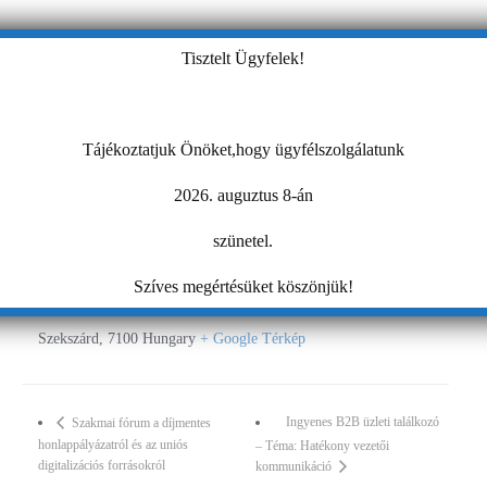
Tisztelt Ügyfelek!
Tájékoztatjuk Önöket,hogy ügyfélszolgálatunk
2026. auguztus 8-án
HELYSZÍN
szünetel.
Babits Mihály Kulturális Központ
Szíves megértésüket köszönjük!
Szent István tér 10
Szekszárd
,
7100
Hungary
+ Google Térkép
Ingyenes B2B üzleti találkozó
Szakmai fórum a díjmentes
honlappályázatról és az uniós
– Téma: Hatékony vezetői
digitalizációs forrásokról
kommunikáció