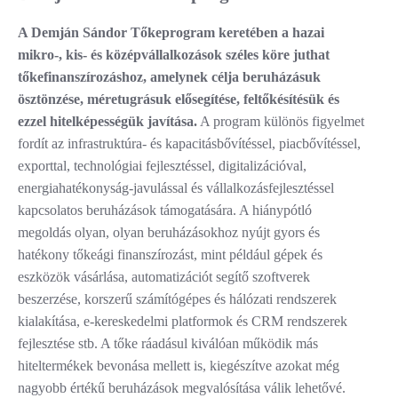
A Demján Sándor Tőkeprogram keretében a hazai
mikro-, kis- és középvállalkozások széles köre juthat
tőkefinanszírozáshoz, amelynek célja beruházásuk
ösztönzése, méretugrásuk elősegítése, feltőkésítésük és
ezzel hitelképességük javítása.
A program különös figyelmet
fordít az infrastruktúra- és kapacitásbővítéssel, piacbővítéssel,
exporttal, technológiai fejlesztéssel, digitalizációval,
energiahatékonyság-javulással és vállalkozásfejlesztéssel
kapcsolatos beruházások támogatására. A hiánypótló
megoldás olyan, olyan beruházásokhoz nyújt gyors és
hatékony tőkeági finanszírozást, mint például gépek és
eszközök vásárlása, automatizációt segítő szoftverek
beszerzése, korszerű számítógépes és hálózati rendszerek
kialakítása, e-kereskedelmi platformok és CRM rendszerek
fejlesztése stb. A tőke ráadásul kiválóan működik más
hiteltermékek bevonása mellett is, kiegészítve azokat még
nagyobb értékű beruházások megvalósítása válik lehetővé.