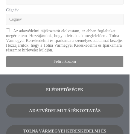
Cégnév
Az adatvédelmi tájékoztatót elolvastam, az abban foglaltakat
megértettem. Hozzájárulok, hogy a leírtaknak megfelelően a Tolna
Vármegyei Kereskedelmi és Iparkamara személyes adataimat kezelje.
Hozzájárulok, hogy a Tolna Vármegyei Kereskedelmi és Iparkamara
részemre hírlevelet küldjön.
ELÉRHETŐSÉGEK
ADATVÉDELMI TÁJÉKOZTATÁS
TOLNA VÁRMEGYEI KERESKEDELMI ÉS