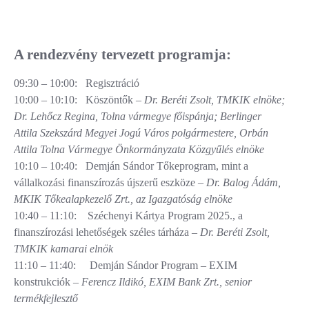
A rendezvény tervezett programja:
09:30 – 10:00: Regisztráció
10:00 – 10:10: Köszöntők –
Dr. Beréti Zsolt, TMKIK elnöke;
Dr. Lehőcz Regina, Tolna vármegye főispánja; Berlinger
Attila Szekszárd Megyei Jogú Város polgármestere, Orbán
Attila Tolna Vármegye Önkormányzata Közgyűlés elnöke
10:10 – 10:40: Demján Sándor Tőkeprogram, mint a
vállalkozási finanszírozás újszerű eszköze –
Dr. Balog Ádám,
MKIK Tőkealapkezelő Zrt., az Igazgatóság elnöke
10:40 – 11:10: Széchenyi Kártya Program 2025., a
finanszírozási lehetőségek széles tárháza –
Dr. Beréti Zsolt,
TMKIK kamarai elnök
11:10 – 11:40: Demján Sándor Program – EXIM
konstrukciók –
Ferencz Ildikó, EXIM Bank Zrt., senior
termékfejlesztő