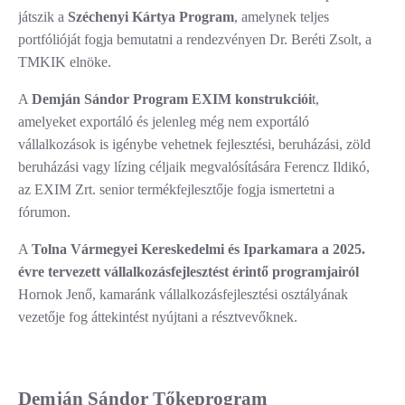
játszik a
Széchenyi Kártya Program
, amelynek teljes
portfólióját fogja bemutatni a rendezvényen Dr. Beréti Zsolt, a
TMKIK elnöke.
A
Demján Sándor Program EXIM konstrukciói
t,
amelyeket exportáló és jelenleg még nem exportáló
vállalkozások is igénybe vehetnek fejlesztési, beruházási, zöld
beruházási vagy lízing céljaik megvalósítására Ferencz Ildikó,
az EXIM Zrt. senior termékfejlesztője fogja ismertetni a
fórumon.
A
Tolna Vármegyei Kereskedelmi és Iparkamara a 2025.
évre tervezett vállalkozásfejlesztést érintő programjairól
Hornok Jenő, kamaránk vállalkozásfejlesztési osztályának
vezetője fog áttekintést nyújtani a résztvevőknek.
Demján Sándor Tőkeprogram