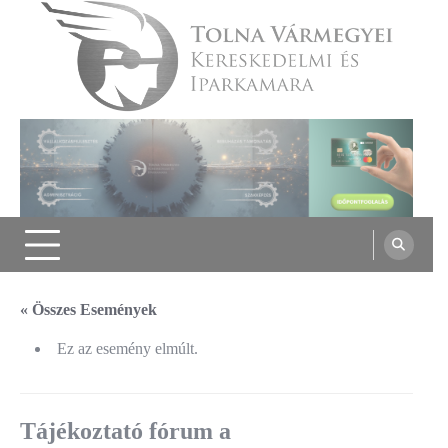
Skip
to
content
Tolna Vármegyei Kereskedelmi és
Iparkamara
« Összes Események
Ez az esemény elmúlt.
Tájékoztató fórum a