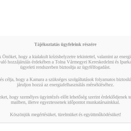
Hotel Merops Mészáros, Szekszárd
Kossuth Lajos u. 19.
Szekszárd
,
7100
Hungary
+ Google Térkép
Tájékoztatás ügyfeleink részére
Tájékoztató fórum a vállalkozásfinanszírozási
Tájékoztató
rendezvény az aktuális
lehetőségekről: Fókuszban a Demján Sándor
 Önöket, hogy a kialakult krízishelyzetre tekintettel, valamint az energ
pályázatokról
Program
való hozzájárulás érdekében a Tolna Vármegyei Kereskedelmi és Ipark
ügyeleti rendszerben biztosítja az ügyfélfogadást.
s célja, hogy a Kamara a szükséges szolgáltatások folyamatos biztosítás
járuljon hozzá az energiafelhasználás mérsékléséhez.
KAMARAI ESEMÉNYEK
nket, hogy személyes ügyintézés előtt lehetőség szerint érdeklődjenek t
09:00
-
12:30
AUG
mailben, illetve egyeztessenek időpontot munkatársainkkal.
6
AI – A vállalkozásod új tanácsadója – Haladó
workshop
Köszönjük megértésüket, türelmüket és együttműködésüket!
13:00
-
16:00
AUG
10
AI a nyelvtanulás szolgálatában – gyakorlati