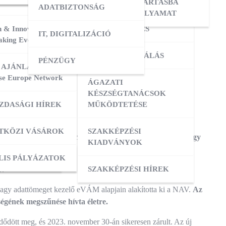
ERESÉS
OKTATÓI KÉPZÉS
NYILVÁNTARTÁSBA
ADATBIZTONSÁG
VÉTELI FOLYAMAT
 & Innovation
MESTERKÉPZÉS
IT, DIGITALIZÁCIÓ
ATÁSOK
king Event 2026
VIZSGADELEGÁLÁS
PÉNZÜGY
ZIS
 AJÁNLATOK:
se Europe Network
ÁGAZATI
ATÁSOK
KÉSZSÉGTANÁCSOK
ZDASÁGI HÍREK
MŰKÖDTETÉSE
ZÁS
TKÖZI VÁSÁROK
SZAKKÉPZÉSI
országokból érkező importszállítmányok vámkezelését egy
KIADVÁNYOK
 AIS.
OK
ACI TAGOZATOK
LIS PÁLYÁZATOK
SZAKKÉPZÉSI HÍREK
ő.
nagy adattömeget kezelő eVÁM alapjain alakította ki a NAV.
Az
égének megszűnése hívta életre.
dődött meg, és 2023. november 30-án sikeresen zárult. Az új