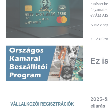
rendszer be
folyamatok 
eVÁM AIS-
A NAV saj
Bejegyz
⟵
Az Orsz
navigác
Ez i
2025-ös
eljárás