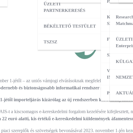
PARTNERK
ÜZLETI
PARTNERKERESÉS
KÜLPIACI
Research
SZOLGÁLT
Matchma
BÉKÉLTETŐ TESTÜLET
FT ADATBÁ
ÜZLETI
TSZSZ
Enterpri
SZOLGÁLT
KÜLGA
VÁLLALKO
INDÍTÁSA
NEMZE
ber 1-jétől – az uniós vámjogi elvárásoknak megfelelve – a
harmadik 
dernebb és biztonságosabb informatikai rendszer segíti, az eVÁM
PÁLYÁZAT
KÜLPI
AKTUÁ
-jétől importeljárás kizárólag az új rendszerben kezdeményezhet
-t a kiscsomagos e-kereskedelmi forgalom kezelésére kifejlesztett, 
22 euró alatti, kis értékű e-kereskedelmi küldemények áfamentess
a piaci szereplők és szövetségek bevonásával 2023. november 1-jén kez