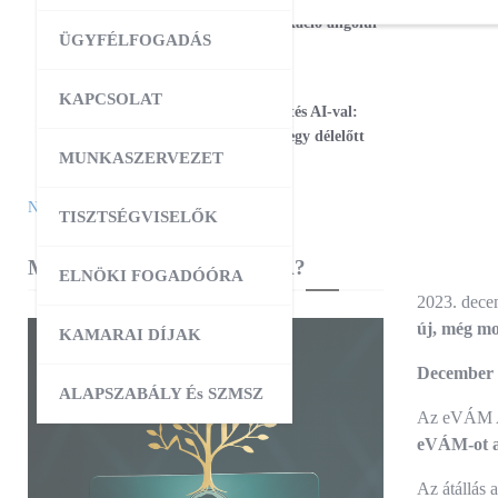
17
Magabiztos üzleti kommunikáció angolul
ÜGYFÉLFOGADÁS
– 2 napos workshop
09:00
-
12:30
AUG
KAPCSOLAT
25
Workshop – Facebook hirdetés AI-val:
szövegtől a kész kampányig egy délelőtt
MUNKASZERVEZET
alatt
Naptár megtekintése
TISZTSÉGVISELŐK
MIBEN SEGÍT A KAMARA?
ELNÖKI FOGADÓÓRA
2023. decem
új, még mo
KAMARAI DÍJAK
December 1
ALAPSZABÁLY És SZMSZ
Az eVÁM AIS
eVÁM-ot a 
Az átállás 