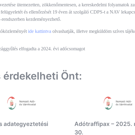
vezetése ütemezetten, zökkenőmentesen, a kereskedelmi folyamatok zav
felügyeletét és ellenőrzését 19 éven át szolgáló CDPS-t a NAV lekapcso
rendszerben kezdeményezhető.
tóközleményét
ide kattintva
olvashatják, illetve megküldöm szíves tájéko
és
ággyűlés elfogadta a 2024. évi adócsomagot
ió
s érdekelheti Önt:
 adategyeztetési
Adótraffipax – 2025.
30.