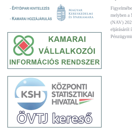
Figyelmébe 
melyben a 
(NAV) 2025
eljárásáról
Pénzügymin