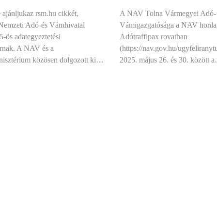
ajánljukaz rsm.hu cikkét,
A NAV Tolna Vármegyei Adó- 
Nemzeti Adó-és Vámhivatal
Vámigazgatósága a NAV honla
-ös adategyeztetési
Adótraffipax rovatban
 írnak. A NAV és a
(https://nav.gov.hu/ugyfeliranyt
isztérium közösen dolgozott ki…
2025. május 26. és 30. között 