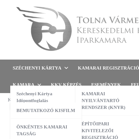
Skip
to
content
Tolna Vármegyei Kereskedel
SZÉCHENYI KÁRTYA
KAMARAI REGISZTRÁCI
KAMARA
KKV KÉPZÉS
ESEMÉNYEK
FE
Széchenyi Kártya
KAMARAI
KAMARAI ESEMÉNYEK
Időpontfoglalás
NYILVÁNTARTÓ
NAV
,
TÁJÉ
RENDSZER (KNYR)
BEMUTATKOZÓ KISFILM
Dece
13:00
-
16:00
AUG
10
AI a nyelvtanulás szolgálatában –
ÉPÍTŐIPARI
ÖNKÉNTES KAMARAI
gyakorlati workshop
váme
KIVITELEZŐI
TAGSÁG
REGISZTRÁCIÓ
09:00
-
16:00
AUG