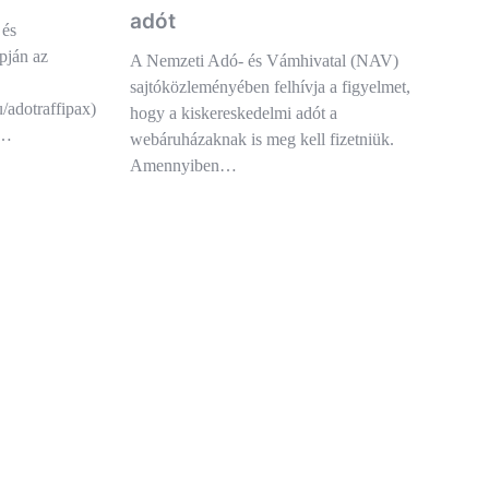
adót
és
pján az
A Nemzeti Adó- és Vámhivatal (NAV)
sajtóközleményében felhívja a figyelmet,
u/adotraffipax)
hogy a kiskereskedelmi adót a
a…
webáruházaknak is meg kell fizetniük.
Amennyiben…