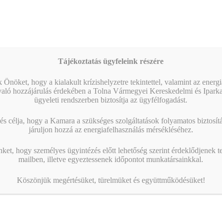
Tájékoztatás ügyfeleink részére
 Önöket, hogy a kialakult krízishelyzetre tekintettel, valamint az energ
való hozzájárulás érdekében a Tolna Vármegyei Kereskedelmi és Ipark
ügyeleti rendszerben biztosítja az ügyfélfogadást.
s célja, hogy a Kamara a szükséges szolgáltatások folyamatos biztosítás
járuljon hozzá az energiafelhasználás mérsékléséhez.
nket, hogy személyes ügyintézés előtt lehetőség szerint érdeklődjenek t
mailben, illetve egyeztessenek időpontot munkatársainkkal.
Köszönjük megértésüket, türelmüket és együttműködésüket!