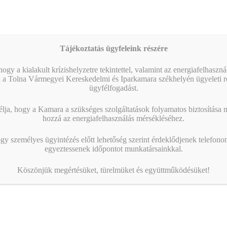
tási Ügynök (KAÜ) azonosítási
r csak Ügyfélkapu+ vagy DÁP
l lesz használható.…
Tájékoztatás ügyfeleink részére
ogy a kialakult krízishelyzetre tekintettel, valamint az energiafelhaszn
 a Tolna Vármegyei Kereskedelmi és Iparkamara székhelyén ügyeleti re
ügyfélfogadást.
ja, hogy a Kamara a szükséges szolgáltatások folyamatos biztosítása me
hozzá az energiafelhasználás mérsékléséhez.
gy személyes ügyintézés előtt lehetőség szerint érdeklődjenek telefonon
egyeztessenek időpontot munkatársainkkal.
Köszönjük megértésüket, türelmüket és együttműködésüket!