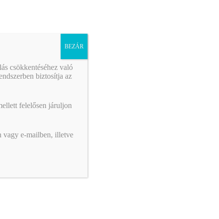
BEZÁR
álás csökkentéséhez való
ndszerben biztosítja az
llett felelősen járuljon
 vagy e-mailben, illetve