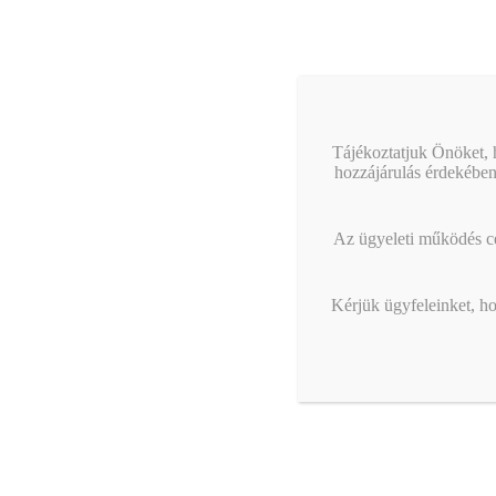
online tájékoztató workshop,
Központi Azonosí
december 9.
szolgáltatása má
mobilalkalmazássa
A Budapesti Kereskedelmi és Iparkamara (BKIK)
szervezésében TERMÉKBIZTONSÁG ÉS
PIACFELÜGYELET 2025 című online
tájékoztató workshopra kerül sor. 2024. december
Tájékoztatjuk Önöket, h
13-án lép hatályba az EU…
hozzájárulás érdekében
Az ügyeleti működés cél
Kérjük ügyfeleinket, ho