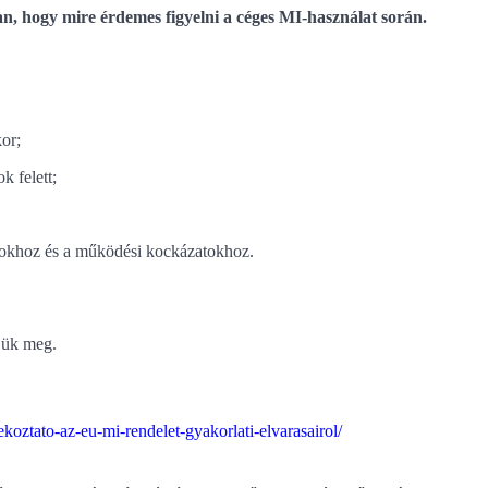
an, hogy mire érdemes figyelni a céges MI-használat során.
or;
k felett;
tokhoz és a működési kockázatokhoz.
djük meg.
koztato-az-eu-mi-rendelet-gyakorlati-elvarasairol/