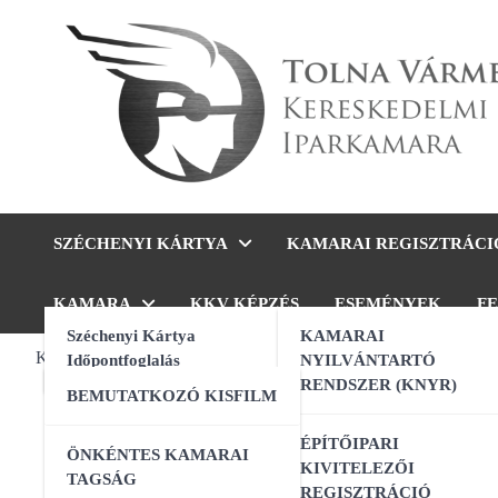
Skip
to
content
Tolna Vármegyei Kereskede
SZÉCHENYI KÁRTYA
KAMARAI REGISZTRÁCI
KAMARA
KKV KÉPZÉS
ESEMÉNYEK
F
Széchenyi Kártya
KAMARAI
KAMARAI ESEMÉNYEK
Időpontfoglalás
NYILVÁNTARTÓ
ONLINE 
RENDSZER (KNYR)
BEMUTATKOZÓ KISFILM
MI a
13:00
-
16:00
AUG
10
AI a nyelvtanulás szolgálatában –
ÉPÍTŐIPARI
ÖNKÉNTES KAMARAI
gyakorlati workshop
EU M
KIVITELEZŐI
TAGSÁG
REGISZTRÁCIÓ
09:00
-
16:00
AUG