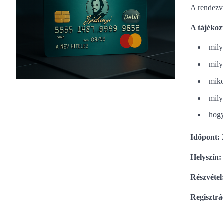
A rendez
A tájékoz
mily
mily
miko
mily
hogy
Időpont:
Helyszín:
Részvétel
Regisztrá