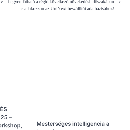
v – Legyen látható a régió következő növekedési időszakában
⟶
– csatlakozzon az UniNext beszállítói adatbázisához!
ÉS
25 –
Mesterséges intelligencia a
orkshop,