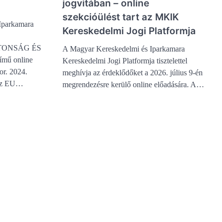
jogvitában – online
szekcióülést tart az MKIK
Iparkamara
Kereskedelmi Jogi Platformja
ZTONSÁG ÉS
A Magyar Kereskedelmi és Iparkamara
ű online
Kereskedelmi Jogi Platformja tisztelettel
or. 2024.
meghívja az érdeklődőket a 2026. július 9-én
 az EU…
megrendezésre kerülő online előadására. A…