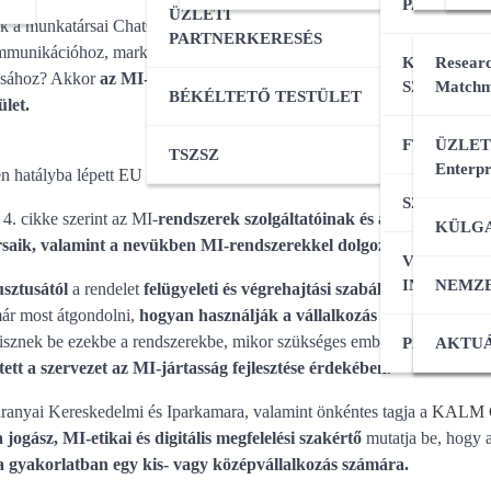
PARTNERK
ÜZLETI
k a munkatársai ChatGPT-t, Microsoft Copilotot, Geminit, Canvát vag
PARTNERKERESÉS
munikációhoz, marketinghez, adminisztrációhoz, HR-feladatokhoz, p
KÜLPIACI
Researc
ásához? Akkor
az MI-használat már nemcsak hatékonysági kérdés, h
SZOLGÁL
Matchm
BÉKÉLTETŐ TESTÜLET
ület.
FT ADATB
ÜZLET
TSZSZ
Enterpr
n hatályba lépett
EU MI-rendelet
új elvárásokat fogalmaz meg azokkal 
SZOLGÁL
 4. cikke szerint az MI-
rendszerek szolgáltatóinak és alkalmazóinak
KÜLGA
aik, valamint a nevükben MI-rendszerekkel dolgozó személyek meg
VÁLLALK
INDÍTÁSA
NEMZ
sztusától
a rendelet
felügyeleti és végrehajtási szabályai is élesebb
ár most átgondolni,
hogyan használják a vállalkozás munkatársai
az
isznek be ezekbe a rendszerekbe, mikor szükséges emberi ellenőrzés, 
PÁLYÁZA
KÜLPI
AKTUÁ
tett a szervezet az MI-jártasság fejlesztése érdekében.
ranyai Kereskedelmi és Iparkamara, valamint önkéntes tagja a
KALM 
 jogász, MI-etikai és digitális megfelelési szakértő
mutatja be, hogy a
 a gyakorlatban egy kis- vagy középvállalkozás számára.