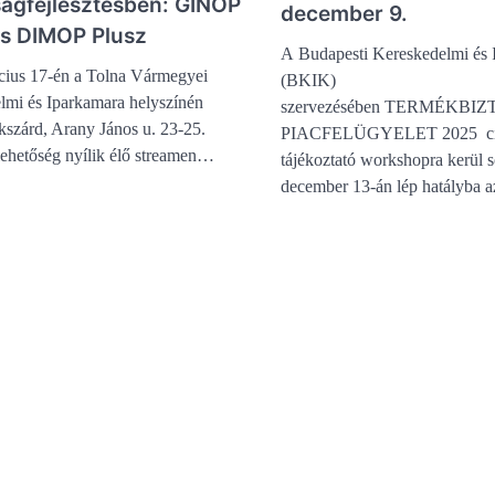
ágfejlesztésben: GINOP
december 9.
és DIMOP Plusz
A Budapesti Kereskedelmi és 
cius 17-én a Tolna Vármegyei
(BKIK)
lmi és Iparkamara helyszínén
szervezésében TERMÉKBI
kszárd, Arany János u. 23-25.
PIACFELÜGYELET 2025 cím
lehetőség nyílik élő streamen…
tájékoztató workshopra kerül s
december 13-án lép hatályba