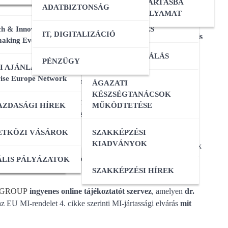
ERESÉS
OKTATÓI KÉPZÉS
NYILVÁNTARTÁSBA
ADATBIZTONSÁG
y más mesterségesintelligencia-eszközt a mindennapi munkában?
VÉTELI FOLYAMAT
énzügyi előkészítéshez vagy belső dokumentumok
h & Innovation
MESTERKÉPZÉS
IT, DIGITALIZÁCIÓ
anem adatvédelmi, működési és megfelelési szempontból is
TATÁSOK
aking Event 2026
VIZSGADELEGÁLÁS
PÉNZÜGY
ÁZIS
I AJÁNLATOK:
ise Europe Network
a szervezetekkel szemben, ahol MI-rendszereket használnak.
ÁGAZATI
TATÁSOK
KÉSZSÉGTANÁCSOK
 intézkedéseket kell tenniük annak érdekében, hogy a
ZDASÁGI HÍREK
MŰKÖDTETÉSE
felelő szintű MI-jártassággal rendelkezzenek.
OZÁS
ETKÖZI VÁSÁROK
SZAKKÉPZÉSI
 szakaszba lépnek.
Ezért
KIADVÁNYOK
Enterprise Europe Network
 MI-eszközöket, milyen
és
milyen dokumentálható
TOK
ACI TAGOZATOK
LIS PÁLYÁZATOK
SZAKKÉPZÉSI HÍREK
GROUP
ingyenes online tájékoztatót szervez
, amelyen
dr.
z EU MI-rendelet 4. cikke szerinti MI-jártassági elvárás
mit