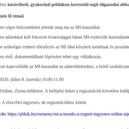
vény
közérthető, gyakorlati példákon keresztül segít eligazodni abb
tató fő témái
en céges helyzetekben jelenik meg ma az MI-használat;
en adatokkal kell fokozott óvatossággal bánni MI-eszközök használatak
r szükséges emberi ellenőrzés az MI által készített tartalmak és javaslato
en első, dokumentálható lépéseket tehet egy vállalkozás;
an kapcsolódik az MI-használat az adatvédelemhez, a belső szabályza
2026. július 8. (szerda) 10.00-11.00
Online, Zoom-felületen. A belépési linket a regisztrációt követően kül
:
A részvétel ingyenes, de regisztrációhoz kötött.
ció:
https://pbkik.hu/esemeny/mi-a-teendo-a-cegnel-ingyenes-online-taje