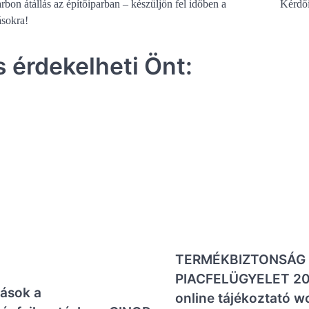
zés
rbon átállás az építőiparban – készüljön fel időben a
Kérdőí
ásokra!
ció
s érdekelheti Önt:
TERMÉKBIZTONSÁG 
PIACFELÜGYELET 20
rások a
online tájékoztató w