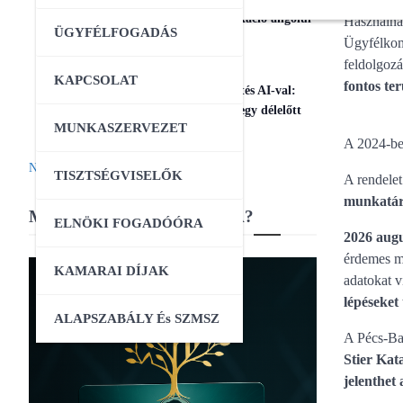
17
Magabiztos üzleti kommunikáció angolul
Használna
ÜGYFÉLFOGADÁS
– 2 napos workshop
Ügyfélkom
feldolgoz
09:00
-
12:30
AUG
KAPCSOLAT
25
fontos ter
Workshop – Facebook hirdetés AI-val:
szövegtől a kész kampányig egy délelőtt
MUNKASZERVEZET
alatt
A 2024-be
Naptár megtekintése
TISZTSÉGVISELŐK
A rendelet
munkatárs
MIBEN SEGÍT A KAMARA?
ELNÖKI FOGADÓÓRA
2026 augu
érdemes m
KAMARAI DÍJAK
adatokat v
lépéseket 
ALAPSZABÁLY És SZMSZ
A Pécs-Ba
Stier Kata
jelenthet