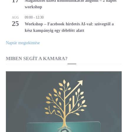
17
Magabiztos üzleti kommunikáció angolul – 2 napos
workshop
09:00
-
12:30
AUG
25
Workshop – Facebook hirdetés AI-val: szövegtől a
kész kampányig egy délelőtt alatt
Naptár megtekintése
MIBEN SEGÍT A KAMARA?