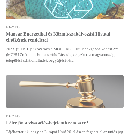
EGYÉB
Magyar Energetikai és Közmű-szabályozási Hivatal
elnökének rendeletei
2023. július 1-jét követően a MOHU MOL Hulladékgazdálkodási Zrt.
(MOHU Zrt.), mint Koncessziós Társaság végezheti a magyarországi
települési szilárdhulladék begyűjtését és…
EGYÉB
Létrejön a visszaélés-bejelentő rendszer?
Tájékoztatjuk, hogy az Európai Unió 2019 őszén fogadta el az uniós jog