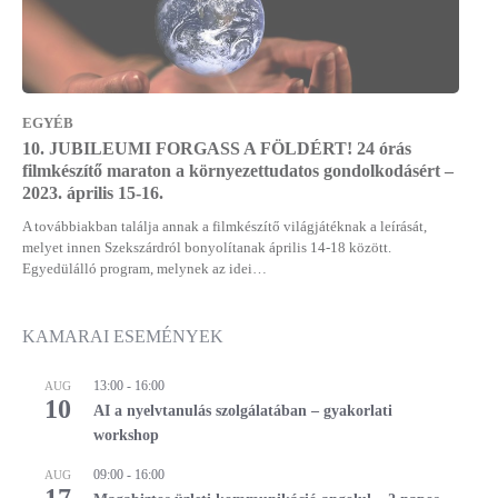
EGYÉB
10. JUBILEUMI FORGASS A FÖLDÉRT! 24 órás
filmkészítő maraton a környezettudatos gondolkodásért –
2023. április 15-16.
A továbbiakban találja annak a filmkészítő világjátéknak a leírását,
melyet innen Szekszárdról bonyolítanak április 14-18 között.
Egyedülálló program, melynek az idei…
KAMARAI ESEMÉNYEK
13:00
-
16:00
AUG
10
AI a nyelvtanulás szolgálatában – gyakorlati
workshop
09:00
-
16:00
AUG