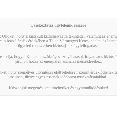
Tájékoztatás ügyfeleink részére
 Önöket, hogy a kialakult krízishelyzetre tekintettel, valamint az energ
való hozzájárulás érdekében a Tolna Vármegyei Kereskedelmi és Ipark
ügyeleti rendszerben biztosítja az ügyfélfogadást.
s célja, hogy a Kamara a szükséges szolgáltatások folyamatos biztosítás
járuljon hozzá az energiafelhasználás mérsékléséhez.
nket, hogy személyes ügyintézés előtt lehetőség szerint érdeklődjenek t
mailben, illetve egyeztessenek időpontot munkatársainkkal.
Köszönjük megértésüket, türelmüket és együttműködésüket!