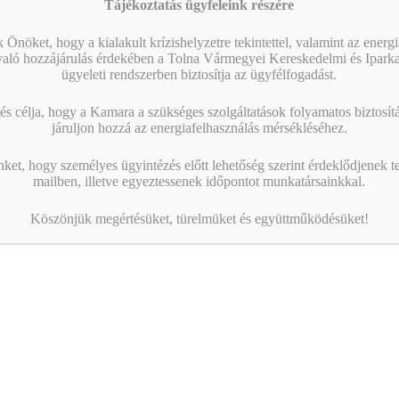
Tájékoztatás ügyfeleink részére
 Önöket, hogy a kialakult krízishelyzetre tekintettel, valamint az energ
való hozzájárulás érdekében a Tolna Vármegyei Kereskedelmi és Ipark
ügyeleti rendszerben biztosítja az ügyfélfogadást.
s célja, hogy a Kamara a szükséges szolgáltatások folyamatos biztosítás
járuljon hozzá az energiafelhasználás mérsékléséhez.
nket, hogy személyes ügyintézés előtt lehetőség szerint érdeklődjenek t
mailben, illetve egyeztessenek időpontot munkatársainkkal.
Köszönjük megértésüket, türelmüket és együttműködésüket!