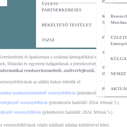
PARTNERK
ÜZLETI
PARTNERKERESÉS
KÜLPIACI
Research
SZOLGÁLT
Matchma
BÉKÉLTETŐ TESTÜLET
FT ADATBÁ
ÜZLETI
TSZSZ
Enterpri
SZOLGÁLT
ereskedelmi és Iparkamara a szakmai támogatókkal együtt várja azokn
KÜLGA
ek, főiskolai és egyetemi hallgatóknak a jelentkezését, akik szívese
VÁLLALKO
informatikai rendszerüzemeltető, szoftverfejlesztő,
valamint
webfejl
INDÍTÁSA
NEMZE
 versenyfelhívások az alábbi linken érhetők el:
PÁLYÁZAT
KÜLPI
AKTUÁ
matikai rendszerüzemeltető versenyfelhívás
(jelentkezési határidő: 2024.
verfejlesztő versenyfelhívás
(jelentkezési határidő: 2024. február 5.)
jlesztő versenyfelhívás
(jelentkezési határidő: 2024. február 5.)
 a versenyfelhívások végén található adatlap kitöltésével lehet.