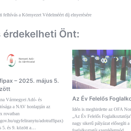
és
ti felhívás a Környezet Védelméért díj elnyerésére
ió
s érdekelheti Önt:
fipax – 2025. május 5.
zött
Az Év Felelős Foglalk
na Vármegyei Adó- és
ósága a NAV honlapján az
Idén is meghirdette az OFA Non
x rovatban
„Az Év Felelős Foglalkoztatója”
v.gov.hu/ugyfeliranytu/adotraffipax)
nagy sikerű pályázat elősegíti a 
 5. és 9. között a…
foglalkoztatói szemléletmód…