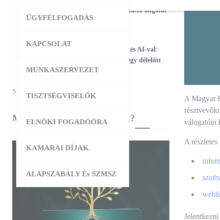
17
Magabiztos üzleti kommunikáció angolul
ÜGYFÉLFOGADÁS
– 2 napos workshop
09:00
-
12:30
AUG
KAPCSOLAT
25
Workshop – Facebook hirdetés AI-val:
szövegtől a kész kampányig egy délelőtt
MUNKASZERVEZET
alatt
Naptár megtekintése
TISZTSÉGVISELŐK
A Magyar K
résztvevőkn
MIBEN SEGÍT A KAMARA?
válogatóin
ELNÖKI FOGADÓÓRA
A részletes
KAMARAI DÍJAK
infor
ALAPSZABÁLY És SZMSZ
szoft
webfe
Jelentkezni