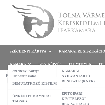
Skip
to
content
Tolna Vármegyei Kereskedel
SZÉCHENYI KÁRTYA
KAMARAI REGISZTRÁCI
KAMARA
KKV KÉPZÉS
ESEMÉNYEK
FE
Széchenyi Kártya
KAMARAI
KAMARAI ESEMÉNYEK
Időpontfoglalás
NYILVÁNTARTÓ
FELHÍVÁS
,
RENDSZER (KNYR)
BEMUTATKOZÓ KISFILM
Worl
13:00
-
16:00
AUG
10
AI a nyelvtanulás szolgálatában –
ÉPÍTŐIPARI
ÖNKÉNTES KAMARAI
gyakorlati workshop
KIVITELEZŐI
TAGSÁG
REGISZTRÁCIÓ
09:00
-
16:00
AUG