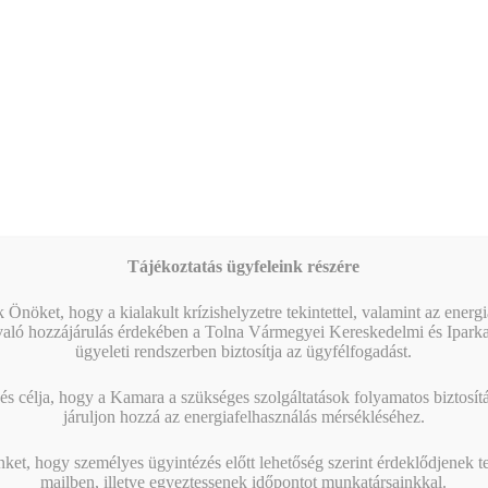
Tájékoztatás ügyfeleink részére
 Önöket, hogy a kialakult krízishelyzetre tekintettel, valamint az energ
való hozzájárulás érdekében a Tolna Vármegyei Kereskedelmi és Ipark
ügyeleti rendszerben biztosítja az ügyfélfogadást.
NIS2 fórum – Tapasztalatok és teendők az audit
kapcsán
s célja, hogy a Kamara a szükséges szolgáltatások folyamatos biztosítás
járuljon hozzá az energiafelhasználás mérsékléséhez.
2025. július 2-án megtartásra került a NIS2 kiberbiztonsági
jogszabályról szóló tudásátadó fórum a kamaránál, ahol a
nket, hogy személyes ügyintézés előtt lehetőség szerint érdeklődjenek t
NIS2 auditálásra kötelezett vállalkozók számos…
mailben, illetve egyeztessenek időpontot munkatársainkkal.