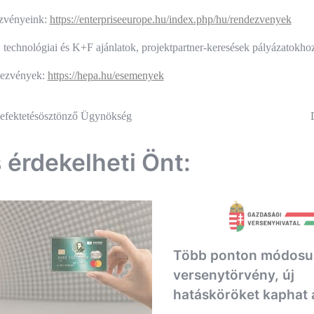
zvényeink:
https://enterpriseeurope.hu/index.php/hu/rendezvenyek
 technológiai és K+F ajánlatok, projektpartner-keresések pályázatokho
ezvények:
https://hepa.hu/esemenyek
és
efektetésösztönző Ügynökség
ió
s érdekelheti Önt:
Több ponton módosul
versenytörvény, új
hatásköröket kaphat