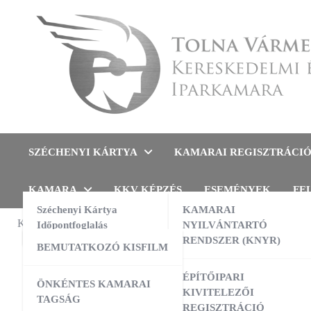
Skip
to
content
Tolna Vármegyei Kereskedel
SZÉCHENYI KÁRTYA
KAMARAI REGISZTRÁCI
KAMARA
KKV KÉPZÉS
ESEMÉNYEK
FE
Széchenyi Kártya
KAMARAI
KAMARAI ESEMÉNYEK
Időpontfoglalás
NYILVÁNTARTÓ
TÁJÉKOZT
RENDSZER (KNYR)
BEMUTATKOZÓ KISFILM
Tájé
13:00
-
16:00
AUG
10
AI a nyelvtanulás szolgálatában –
ÉPÍTŐIPARI
ÖNKÉNTES KAMARAI
gyakorlati workshop
KIVITELEZŐI
A Kulturáli
TAGSÁG
REGISZTRÁCIÓ
09:00
-
16:00
AUG