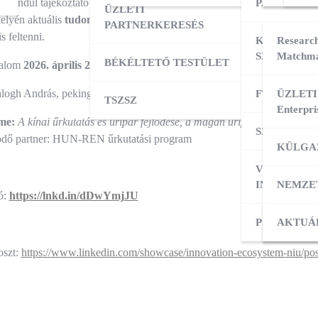
en indul tájékoztató előadássorozat. Az előadások során egy-egy
tudom
PARTNERK
ÜZLETI
elyén aktuális
tudományos, K+F, innovációs témát
, valamint
nemzetk
PARTNERKERESÉS
s feltenni.
KÜLPIACI
Research
SZOLGÁLT
Matchma
BÉKÉLTETŐ TESTÜLET
kalom
2026. április 2-án csütörtökön 10:00-11:30
között (
online
) lesz
ogh András, pekingi TéT attasé
FT ADATBÁ
ÜZLETI
TSZSZ
Enterpri
íme:
A kínai űrkutatás és űripar fejlődése, a magán űripar kialakulása,
SZOLGÁLT
ő partner: HUN-REN űrkutatási program
KÜLGA
VÁLLALKO
INDÍTÁSA
NEMZE
ó:
https://lnkd.in/dDwYmjJU
PÁLYÁZAT
KÜLPI
AKTUÁ
oszt:
https://www.linkedin.com/showcase/innovation-ecosystem-niu/pos