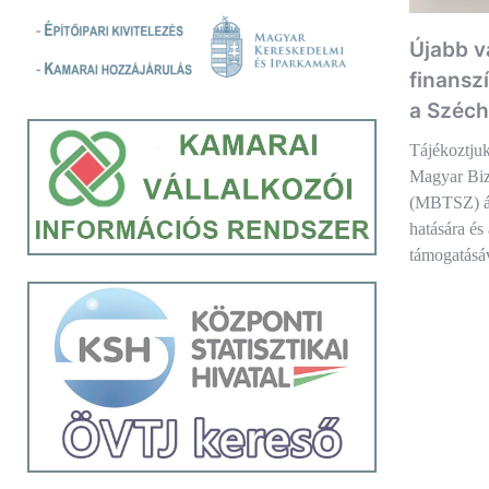
Újabb v
finansz
a Széch
Tájékoztjuk
Magyar Biz
(MBTSZ) ált
hatására é
támogatásá