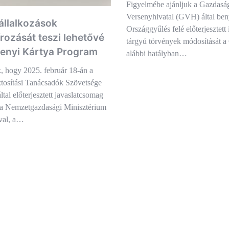
Figyelmébe ajánljuk a Gazdasá
Versenyhivatal (GVH) által beny
állalkozások
Országgyűlés felé előterjesztett
írozását teszi lehetővé
tárgyú törvények módosítását 
enyi Kártya Program
alábbi hatályban…
, hogy 2025. február 18-án a
tosítási Tanácsadók Szövetsége
al előterjesztett javaslatcsomag
s a Nemzetgazdasági Minisztérium
val, a…