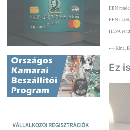
EEN rende
EEN üzleti,
HEPA rend
Bejegyz
⟵
Kínai B
navigác
Ez i