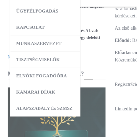
szervezéséb
17
Magabiztos üzleti kommunikáció angolul
az állomásh
ÜGYFÉLFOGADÁS
– 2 napos workshop
kérdéseket i
09:00
-
12:30
AUG
KAPCSOLAT
Az első al
25
Workshop – Facebook hirdetés AI-val:
szövegtől a kész kampányig egy délelőtt
Előadó:
Bal
MUNKASZERVEZET
alatt
Előadás c
Naptár megtekintése
TISZTSÉGVISELŐK
Közreműköd
MIBEN SEGÍT A KAMARA?
ELNÖKI FOGADÓÓRA
Regisztráci
KAMARAI DÍJAK
ALAPSZABÁLY És SZMSZ
LinkedIn p