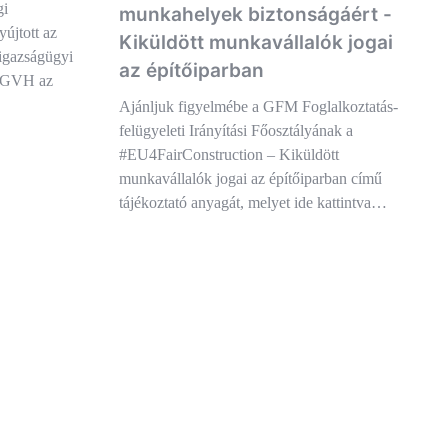
gi
munkahelyek biztonságáért -
újtott az
Kiküldött munkavállalók jogai
 igazságügyi
az építőiparban
a GVH az
Ajánljuk figyelmébe a GFM Foglalkoztatás-
felügyeleti Irányítási Főosztályának a
#EU4FairConstruction – Kiküldött
munkavállalók jogai az építőiparban című
tájékoztató anyagát, melyet ide kattintva…