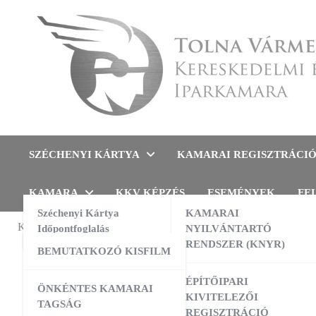
Skip
to
content
Tolna Vármegyei Kereskedel
SZÉCHENYI KÁRTYA
KAMARAI REGISZTRÁCI
KAMARA
KKV KÉPZÉS
ESEMÉNYEK
FE
Széchenyi Kártya
KAMARAI
KAMARAI ESEMÉNYEK
Időpontfoglalás
NYILVÁNTARTÓ
TÁJÉKOZT
RENDSZER (KNYR)
BEMUTATKOZÓ KISFILM
Kína
13:00
-
16:00
AUG
10
AI a nyelvtanulás szolgálatában –
ÉPÍTŐIPARI
ÖNKÉNTES KAMARAI
gyakorlati workshop
KIVITELEZŐI
TAGSÁG
REGISZTRÁCIÓ
09:00
-
16:00
AUG