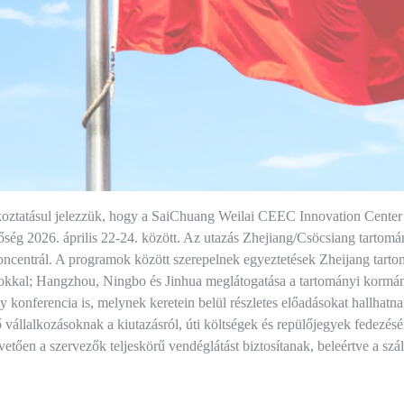
koztatásul jelezzük, hogy a SaiChuang Weilai CEEC Innovation Center 
tőség 2026. április 22-24. között. Az utazás Zhejiang/Csöcsiang tarto
oncentrál. A programok között szerepelnek egyeztetések Zheijang tartom
okkal; Hangzhou, Ningbo és Jinhua meglátogatása a tartományi kormányo
y konferencia is, melynek keretein belül részletes előadásokat hallhatna
 vállalkozásoknak a kiutazásról, úti költségek és repülőjegyek fedez
etően a szervezők teljeskörű vendéglátást biztosítanak, beleértve a száll