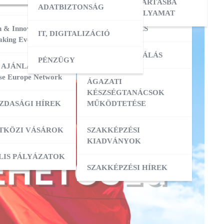
ERESÉS
OKTATÓI KÉPZÉS
NYILVÁNTARTÁSBA
ADATBIZTONSÁG
VÉTELI FOLYAMAT
 & Innovation
MESTERKÉPZÉS
IT, DIGITALIZÁCIÓ
ATÁSOK
king Event 2026
VIZSGADELEGÁLÁS
PÉNZÜGY
ZIS
 AJÁNLATOK:
se Europe Network
ÁGAZATI
ATÁSOK
KÉSZSÉGTANÁCSOK
ZDASÁGI HÍREK
MŰKÖDTETÉSE
ZÁS
TKÖZI VÁSÁROK
SZAKKÉPZÉSI
KIADVÁNYOK
OK
ACI TAGOZATOK
LIS PÁLYÁZATOK
SZAKKÉPZÉSI HÍREK