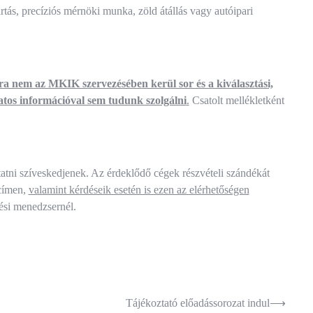
rtás, precíziós mérnöki munka, zöld átállás vagy autóipari
a nem az MKIK szervezésében kerül sor és a kiválasztási,
atos információval sem tudunk szolgálni
.
Csatolt mellékletként
ztatni szíveskedjenek. Az érdeklődő cégek részvételi szándékát
címen,
valamint kérdéseik esetén is ezen az elérhetőségen
tési menedzsernél.
Tájékoztató előadássorozat indul
⟶