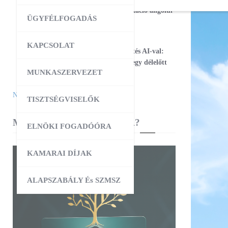
17
Magabiztos üzleti kommunikáció angolul
ÜGYFÉLFOGADÁS
– 2 napos workshop
09:00
-
12:30
AUG
KAPCSOLAT
25
Workshop – Facebook hirdetés AI-val:
szövegtől a kész kampányig egy délelőtt
MUNKASZERVEZET
alatt
Naptár megtekintése
TISZTSÉGVISELŐK
MIBEN SEGÍT A KAMARA?
ELNÖKI FOGADÓÓRA
KAMARAI DÍJAK
ALAPSZABÁLY És SZMSZ