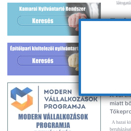
látogatá
navigác
Ez i
A vártn
miatt b
Tőkepro
A hazai kis
beruházása