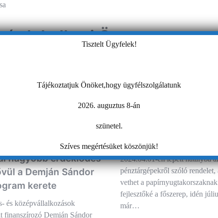
sa
ió
s érdekelheti Önt:
Tisztelt Ügyfelek!
Tájékoztatjuk Önöket,hogy ügyfélszolgálatunk
2026. auguztus 8-án
Az e-pénztárgépeké a
szünetel.
2024.04.01-én lépett
a rendelet
Szíves megértésüket köszönjük!
ál nagyobb érdeklődés
2024.04.01-én lépett hatályba a
ővül a Demján Sándor
pénztárgépekről szóló rendelet,
vethet a papírnyugtakorszaknak
gram kerete
fejlesztőké a főszerep, idén júli
- és középvállalkozások
már…
it finanszírozó Demján Sándor