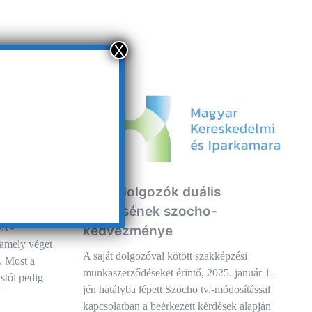
X
 jövő –
 hatályba
Saját dolgozók duális
képzésének szocho-
z e-
kedvezménye
 amely véget
A saját dolgozóval kötött szakképzési
. Most a
munkaszerződéseket érintő, 2025. január 1-
ustól pedig
jén hatályba lépett Szocho tv.-módosítással
kapcsolatban a beérkezett kérdések alapján