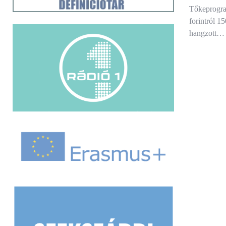
Tőkeprogra
forintról 15
hangzott…