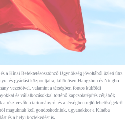
és a Kínai Befektetésösztönző Ügynökség jóvoltából üzleti útra
mányra és gyártási központjaira, különösen Hangzhou és Ningbo
ány vezetőivel, valamint a térségben fontos külföldi
kkal és vállalkozásokkal történő kapcsolatépítés céljából;
k a résztvevők a tartományról és a térségben rejlő lehetőségekről.
éséről maguknak kell gondoskodniuk, ugyanakkor a Kínába
ást és a helyi közlekedést is.