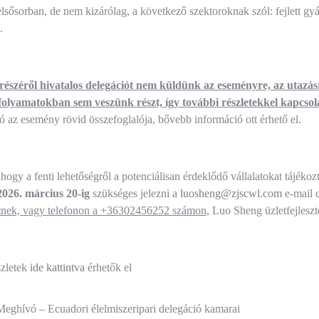
elsősorban, de nem kizárólag, a következő szektoroknak szól: fejlett gyá
.
széről hivatalos delegációt nem küldünk az eseményre, az utazásr
 folyamatokban sem veszünk részt, így további részletekkel kapcsol
ó az esemény rövid összefoglalója, bővebb információ ott érhető el.
 hogy a fenti lehetőségről a potenciálisan érdeklődő vállalatokat tájéko
2026. március 20-ig
szükséges jelezni a
luosheng@zjscwl.com
e-mail 
tnek, vagy telefonon a +36302456252 számon
, Luo Sheng üzletfejlesz
szletek
ide kattintva
érhetők el
és
ghívó – Ecuadori élelmiszeripari delegáció kamarai