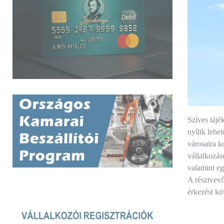
Szíves tájé
nyílik lehe
városaira k
vállalkozás
valamint eg
A résztvevő
érkezést köv