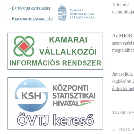
A felhívás 
technológia
Az MKIK ré
szervezési
megtalálhat
Javasoljuk,
legkésőbb
érdeklődhe
További ré
Bejegyz
⟵
BKIK Me