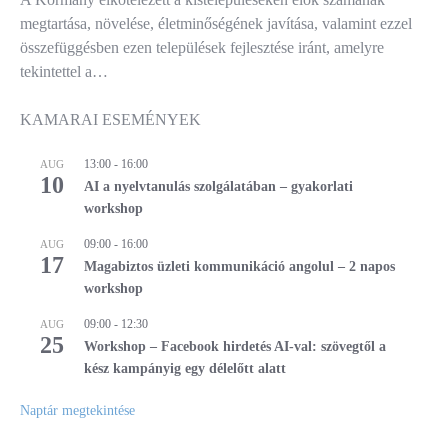
megtartása, növelése, életminőségének javítása, valamint ezzel
összefüggésben ezen települések fejlesztése iránt, amelyre
tekintettel a…
KAMARAI ESEMÉNYEK
13:00
-
16:00
AUG
10
AI a nyelvtanulás szolgálatában – gyakorlati
workshop
09:00
-
16:00
AUG
17
Magabiztos üzleti kommunikáció angolul – 2 napos
workshop
09:00
-
12:30
AUG
25
Workshop – Facebook hirdetés AI-val: szövegtől a
kész kampányig egy délelőtt alatt
Naptár megtekintése