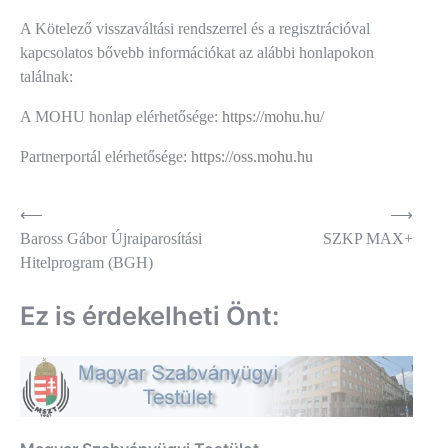
A Kötelező visszaváltási rendszerrel és a regisztrációval
kapcsolatos bővebb információkat az alábbi honlapokon
találnak:
A MOHU honlap elérhetősége:
https://mohu.hu/
Partnerportál elérhetősége:
https://oss.mohu.hu
Bejegyzés
⟵
⟶
Baross Gábor Újraiparosítási
SZKP MAX+
navigáció
Hitelprogram (BGH)
Ez is érdekelheti Önt: