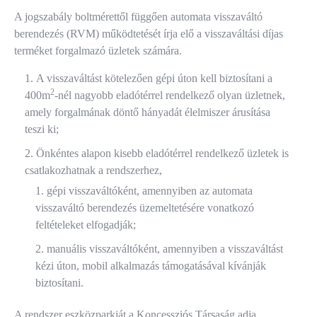
A jogszabály boltmérettől függően automata visszaváltó
berendezés (RVM) működtetését írja elő a visszaváltási díjas
terméket forgalmazó üzletek számára.
A visszaváltást kötelezően gépi úton kell biztosítani a
2
400m
-nél nagyobb eladótérrel rendelkező olyan üzletnek,
amely forgalmának döntő hányadát élelmiszer árusítása
teszi ki;
Önkéntes alapon kisebb eladótérrel rendelkező üzletek is
csatlakozhatnak a rendszerhez,
gépi visszaváltóként, amennyiben az automata
visszaváltó berendezés üzemeltetésére vonatkozó
feltételeket elfogadják;
manuális visszaváltóként, amennyiben a visszaváltást
kézi úton, mobil alkalmazás támogatásával kívánják
biztosítani.
A rendszer eszközparkját a Koncessziós Társaság adja