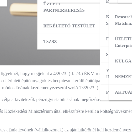
PARTNERK
ÜZLETI
PARTNERKERESÉS
KÜLPIACI
Research
SZOLGÁLT
Matchma
BÉKÉLTETŐ TESTÜLET
FT ADATBÁ
ÜZLETI
TSZSZ
Enterpri
SZOLGÁLT
KÜLGA
VÁLLALKO
 figyelmét, hogy megjelent a 4/2023. (II. 23.) ÉKM rendelet a Magyar
INDÍTÁSA
NEMZE
sel érintett építőanyagok és beépítésre kerülő építőipari termékek listáj
 módosításának kezdeményezéséről szóló 13/2023. (I. 24.) Korm. rendel
PÁLYÁZAT
KÜLPI
AKTUÁ
élja a kivitelezők pénzügyi stabilitásának megőrzése.
és Közlekedési Minisztérium által elkészítésre került a költségnövekmén
tes ajánlattevőnek (vállalkozónak) az ajánlatkérőnél kell kezdeményezn