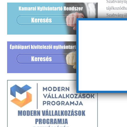
Szabványügy
tájékozódha
Szabványáll
jén 160 db