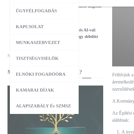
17
Magabiztos üzleti kommunikáció angolul
ÜGYFÉLFOGADÁS
– 2 napos workshop
09:00
-
12:30
AUG
KAPCSOLAT
25
Workshop – Facebook hirdetés AI-val:
szövegtől a kész kampányig egy délelőtt
MUNKASZERVEZET
alatt
Naptár megtekintése
TISZTSÉGVISELŐK
MIBEN SEGÍT A KAMARA?
ELNÖKI FOGADÓÓRA
Felhívjuk a
áremelkedés
szerződések
KAMARAI DÍJAK
A Kormány c
ALAPSZABÁLY És SZMSZ
Az Építési 
alábbiak:
A nyer