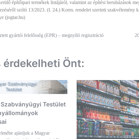
kerülő építőipari termékek listájáról, valamint az építési beruházások 
éséről szóló 13/2023. (I. 24.) Korm. rendelet szerinti szakvélemény k
e (jogtar.hu)
és
ztett gyártói felelősség (EPR) – megnyíló regisztráció
20
ió
s érdekelheti Önt:
Szabványügyi Testület
nyállományok
sai
elmébe ajánljuk a Magyar