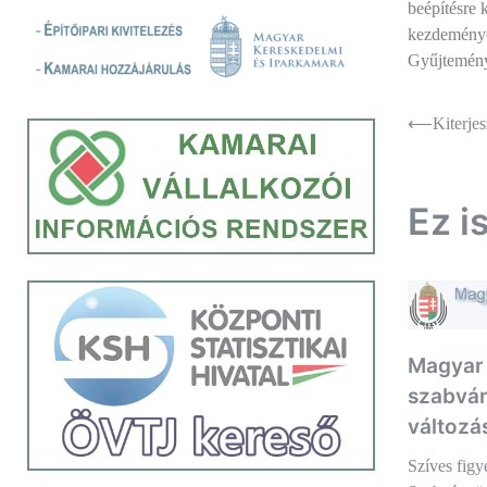
beépítésre 
kezdeményez
Gyűjtemény
Bejegyz
⟵
Kiterjes
navigác
Ez i
Magyar 
szabvá
változá
Szíves figy