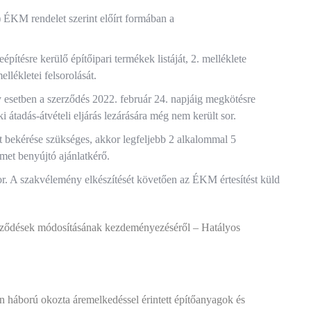
 ÉKM rendelet szerint előírt formában a
pítésre kerülő építőipari termékek listáját, 2. melléklete
lékletei felsorolását.
 esetben a szerződés 2022. február 24. napjáig megkötésre
 átadás-átvételi eljárás lezárására még nem került sor.
t bekérése szükséges, akkor legfeljebb 2 alkalommal 5
met benyújtó ajánlatkérő.
r. A szakvélemény elkészítését követően az ÉKM értesítést küld
szerződések módosításának kezdeményezéséről – Hatályos
 háború okozta áremelkedéssel érintett építőanyagok és