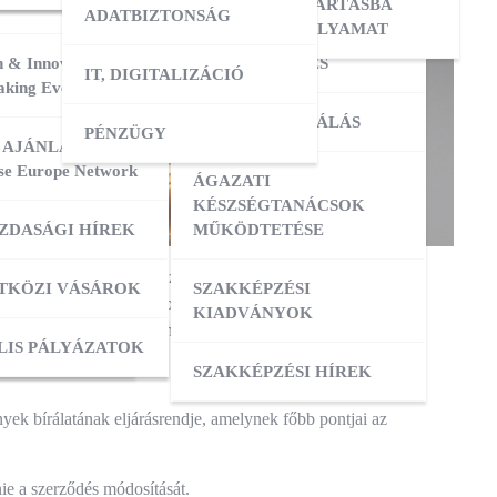
ERESÉS
OKTATÓI KÉPZÉS
NYILVÁNTARTÁSBA
ADATBIZTONSÁG
VÉTELI FOLYAMAT
 & Innovation
MESTERKÉPZÉS
IT, DIGITALIZÁCIÓ
ATÁSOK
king Event 2026
VIZSGADELEGÁLÁS
PÉNZÜGY
ZIS
 AJÁNLATOK:
se Europe Network
ÁGAZATI
ATÁSOK
KÉSZSÉGTANÁCSOK
ZDASÁGI HÍREK
MŰKÖDTETÉSE
ZÁS
ország szomszédságában zajló orosz-ukrán háború okozta
TKÖZI VÁSÁROK
SZAKKÉPZÉSI
áról, valamint az építési beruházások megvalósítására kötött
KIADVÁNYOK
et szerinti szakvélemény kiadásának részletes szabályairól.
OK
ACI TAGOZATOK
LIS PÁLYÁZATOK
SZAKKÉPZÉSI HÍREK
yek bírálatának eljárásrendje, amelynek főbb pontjai az
ie a szerződés módosítását.