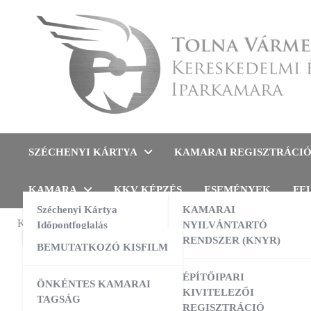
Skip
to
content
Tolna Vármegyei Kereskedel
SZÉCHENYI KÁRTYA
KAMARAI REGISZTRÁCI
KAMARA
KKV KÉPZÉS
ESEMÉNYEK
FE
Széchenyi Kártya
KAMARAI
KAMARAI ESEMÉNYEK
Időpontfoglalás
NYILVÁNTARTÓ
UNCATEGO
RENDSZER (KNYR)
BEMUTATKOZÓ KISFILM
4/20
13:00
-
16:00
AUG
10
AI a nyelvtanulás szolgálatában –
ÉPÍTŐIPARI
ÖNKÉNTES KAMARAI
gyakorlati workshop
KIVITELEZŐI
TAGSÁG
REGISZTRÁCIÓ
09:00
-
16:00
AUG