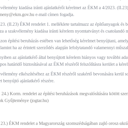
vélemény kiadása iránti ajánlatkérői kérelmet az ÉKM a 4/2023. (II.23)
emeny@ekm.gov.hu
e-mail címen fogadja.
23. (II.23) ÉKM rendelet 1. melléklete tartalmazz az építőanyagok és beé
za a szakvélemény kiadása iránti kérelem nyomtatványt és csatolandó mel
zon építési beruházás estében van lehetőség kérelmet benyújtani, amely
alamint ha az érintett szerződés alapján lefolytatandó valamennyi műszaki
iben az ajánlatkérő által benyújtott kérelem hiányos vagy további ada
s határidő biztosításával az ÉKM részéről felszólításra kerület a kérel
vélemény elkészítéséhez az ÉKM részéről szakértő bevonására kerül so
t benyújtó ajánlatkérő részére.
. 24.) Korm. rendelet az építési beruházások megvalósítására kötött 
ok Gyűjteménye (jogtar.hu)
. 23.) ÉKM rendelet a Magyarország szomszédságában zajló orosz-ukrán