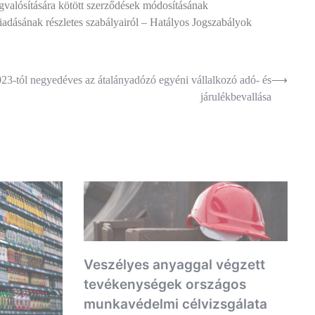
megvalósítására kötött szerződések módosításának
iadásának részletes szabályairól – Hatályos Jogszabályok
23-tól negyedéves az átalányadózó egyéni vállalkozó adó- és
⟶
járulékbevallása
Veszélyes anyaggal végzett
tevékenységek országos
munkavédelmi célvizsgálata