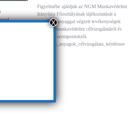
Figyelmébe ajánljuk az NGM Munkavédelmi
ő
Irányítási Főosztályának tájékoztatását a
rrel
X
veszélyes anyaggal végzett tevékenységek
cióról
országos munkavédelmi célvizsgálatáról és
vizsgálati szempontokról.
evezetésre
Veszélyes_anyagok_célvizsgálata_kérdéssor
zott
yutas)
e (DRS,
en, üveg,…