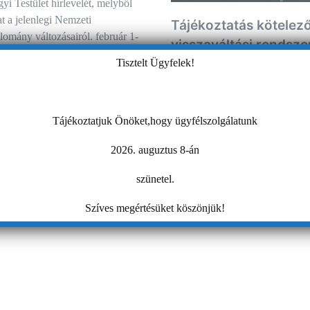
i Testület hírlevelét, melyből
t a jelenlegi Nemzeti
Tájékoztatás kötelez
omány változásairól. február 1-
visszaváltási rendsze
 új nemzeti…
kapcsolatos regisztrá
Tisztelt Ügyfelek!
2024. január 1-től országosan b
kerül a belföldön forgalomba ho
Tájékoztatjuk Önöket,hogy ügyfélszolgálatunk
visszaváltási díjas termékek (eg
kötelező visszaváltási rendszer
2026. auguztus 8-án
Deposit Refund System). Mind
szünetel.
Szíves megértésüket köszönjük!