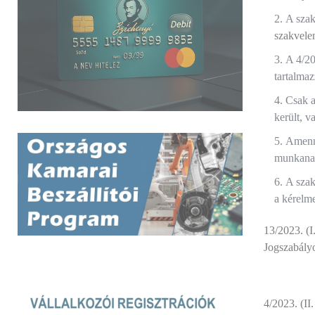
A szak
szakvel
A 4/20
tartalmaz
Csak a
került, v
Amenny
munkanapo
A szak
a kérelme
13/2023. (I
Jogszabály
4/2023. (II