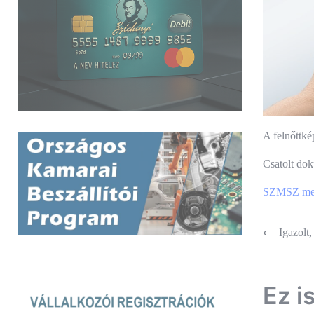
A felnőttk
Csatolt do
SZMSZ megs
Bejegyz
⟵
Igazolt,
navigác
Ez i