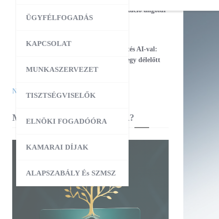
17
Magabiztos üzleti kommunikáció angolul
ÜGYFÉLFOGADÁS
– 2 napos workshop
09:00
-
12:30
AUG
KAPCSOLAT
25
Workshop – Facebook hirdetés AI-val:
szövegtől a kész kampányig egy délelőtt
MUNKASZERVEZET
alatt
Naptár megtekintése
TISZTSÉGVISELŐK
MIBEN SEGÍT A KAMARA?
ELNÖKI FOGADÓÓRA
KAMARAI DÍJAK
ALAPSZABÁLY És SZMSZ