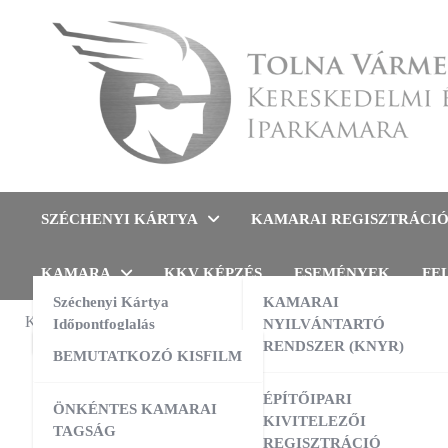
Skip
to
content
Tolna Vármegyei Kereskedel
SZÉCHENYI KÁRTYA
KAMARAI REGISZTRÁCI
KAMARA
KKV KÉPZÉS
ESEMÉNYEK
FE
Széchenyi Kártya
KAMARAI
KAMARAI ESEMÉNYEK
Időpontfoglalás
NYILVÁNTARTÓ
SZAKKÉPZ
RENDSZER (KNYR)
BEMUTATKOZÓ KISFILM
Szo
13:00
-
16:00
AUG
10
AI a nyelvtanulás szolgálatában –
ÉPÍTŐIPARI
ÖNKÉNTES KAMARAI
gyakorlati workshop
feln
KIVITELEZŐI
TAGSÁG
REGISZTRÁCIÓ
09:00
-
16:00
AUG