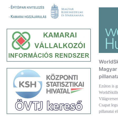
WorldSk
Magyar 
pillanat
Ezúton is g
WorldSkill
Világversen
Csapat legs
pillanatai