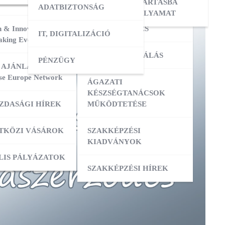
ERESÉS
OKTATÓI KÉPZÉS
NYILVÁNTARTÁSBA
ADATBIZTONSÁG
VÉTELI FOLYAMAT
 & Innovation
MESTERKÉPZÉS
IT, DIGITALIZÁCIÓ
ATÁSOK
king Event 2026
VIZSGADELEGÁLÁS
PÉNZÜGY
ZIS
 AJÁNLATOK:
se Europe Network
ÁGAZATI
ATÁSOK
KÉSZSÉGTANÁCSOK
ZDASÁGI HÍREK
MŰKÖDTETÉSE
ZÁS
TKÖZI VÁSÁROK
SZAKKÉPZÉSI
KIADVÁNYOK
OK
ACI TAGOZATOK
LIS PÁLYÁZATOK
SZAKKÉPZÉSI HÍREK