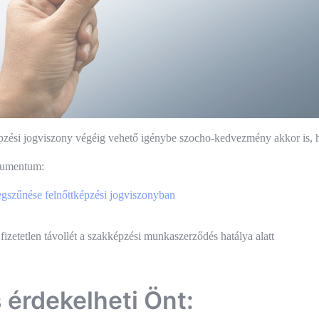
épzési jogviszony végéig vehető igénybe szocho-kedvezmény akkor is,
kumentum:
zűnése felnőttképzési jogviszonyban
és
 fizetetlen távollét a szakképzési munkaszerződés hatálya alatt
ió
s érdekelheti Önt: