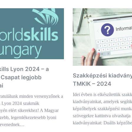
ills Lyon 2024 – a
Szakképzési kiadván
Csapat legjobb
TMKIK – 2024
ai
Idei évben is elkészítettük szak
ratulálunk minden versenyzőnek a
kiadványainkat, amelyek segítik
s Lyon 2024 szakmák
képzőhelyek szakképzési munkái
yén elért sikerekhez! A Magyar
szövegekre kattintva olvashatja
zebb, legemlékezetesebb lyoni
kiadványainkat: Duális képző
 elevenednek…