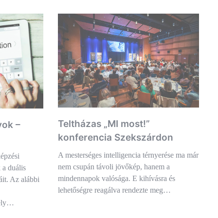
Teltházas „MI most!”
yok –
konferencia Szekszárdon
A mesterséges intelligencia térnyerése ma már
képzési
nem csupán távoli jövőkép, hanem a
 a duális
mindennapok valósága. E kihívásra és
t. Az alábbi
lehetőségre reagálva rendezte meg…
hely…