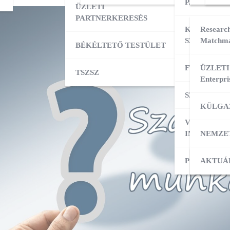
PARTNERK
ÜZLETI
PARTNERKERESÉS
KÜLPIACI
Research
SZOLGÁLT
Matchma
BÉKÉLTETŐ TESTÜLET
FT ADATBÁ
ÜZLETI
TSZSZ
Enterpri
SZOLGÁLT
KÜLGA
VÁLLALKO
INDÍTÁSA
NEMZE
PÁLYÁZAT
KÜLPI
AKTUÁ