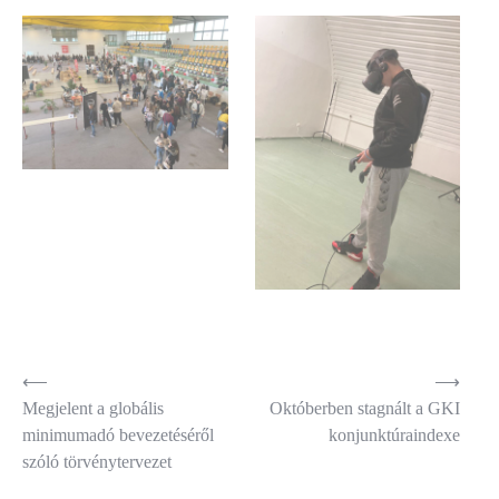
Bejegyzés
⟵
⟶
Megjelent a globális
Októberben stagnált a GKI
navigáció
minimumadó bevezetéséről
konjunktúraindexe
szóló törvénytervezet