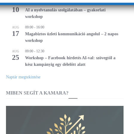
13:00
-
16:00
AUG
10
AI a nyelvtanulás szolgálatában – gyakorlati
workshop
09:00
-
16:00
AUG
17
Magabiztos üzleti kommunikáció angolul – 2 napos
workshop
09:00
-
12:30
AUG
25
Workshop – Facebook hirdetés AI-val: szövegtől a
kész kampányig egy délelőtt alatt
Naptár megtekintése
MIBEN SEGÍT A KAMARA?