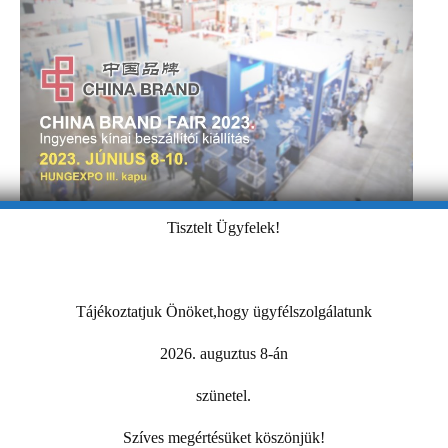
Tisztelt Ügyfelek!
CHINA BRAND FAIR 2023. Kína – Közép-Kelet-
Európa üzleti partnerkereső vásár – HUNGEXPO
Tájékoztatjuk Önöket,hogy ügyfélszolgálatunk
Figyelmébe ajánljuk a CHINA BRAND FAIR 2023. Kína –
Közép-Kelet-Európa üzleti partnerkereső vásárt, amelyet a
2026. auguztus 8-án
nagy érdeklődésre és a kínai kiállítók…
szünetel.
KAMARAI ESEMÉNYEK
Szíves megértésüket köszönjük!