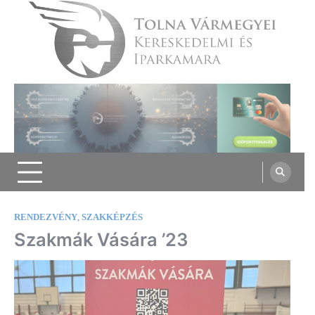
Skip
to
content
Tolna Vármegyei Kereskedelmi és
Iparkamara
RENDEZVÉNY
,
SZAKKÉPZÉS
Szakmák Vására ’23