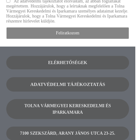
Az adatvédelmi tájékoztatót elolvastam, az abban foglaltakat
megértettem. Hozzájárulok, hogy a leírtaknak megfelelően a Tolna
Vármegyei Kereskedelmi és Iparkamara személyes adataimat kezelje.
Hozzájárulok, hogy a Tolna Vármegyei Kereskedelmi és Iparkamara
részemre hírlevelet küldjön.
ELÉRHETŐSÉGEK
ADATVÉDELMI TÁJÉKOZTATÁS
TOLNA VÁRMEGYEI KERESKEDELMI ÉS
IPARKAMARA
7100 SZEKSZÁRD, ARANY JÁNOS UTCA 23-25.