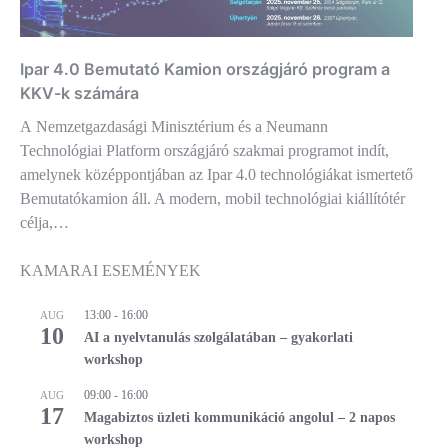
Ipar 4.0 Bemutató Kamion országjáró program a
KKV-k számára
A Nemzetgazdasági Minisztérium és a Neumann
Technológiai Platform országjáró szakmai programot indít,
amelynek középpontjában az Ipar 4.0 technológiákat ismertető
Bemutatókamion áll. A modern, mobil technológiai kiállítótér
célja,…
KAMARAI ESEMÉNYEK
13:00
-
16:00
AUG
10
AI a nyelvtanulás szolgálatában – gyakorlati
workshop
09:00
-
16:00
AUG
17
Magabiztos üzleti kommunikáció angolul – 2 napos
workshop