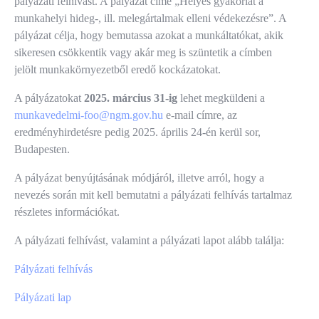
pályázati felhívást. A pályázat címe „Helyes gyakorlat a
munkahelyi hideg-, ill. melegártalmak elleni védekezésre”. A
pályázat célja, hogy bemutassa azokat a munkáltatókat, akik
sikeresen csökkentik vagy akár meg is szüntetik a címben
jelölt munkakörnyezetből eredő kockázatokat.
A pályázatokat
2025. március 31-ig
lehet megküldeni a
munkavedelmi-foo@ngm.gov.hu
e-mail címre, az
eredményhirdetésre pedig 2025. április 24-én kerül sor,
Budapesten.
A pályázat benyújtásának módjáról, illetve arról, hogy a
nevezés során mit kell bemutatni a pályázati felhívás tartalmaz
részletes információkat.
A pályázati felhívást, valamint a pályázati lapot alább találja:
Pályázati felhívás
Pályázati lap