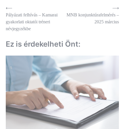
Bejegyzés
⟵
⟶
Pályázati felhívás – Kamarai
MNB konjunktúrafelmérés –
navigáció
gyakorlati oktatói tréneri
2025 március
névjegyzékbe
Ez is érdekelheti Önt: