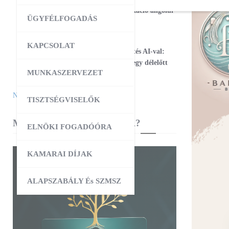
17
Magabiztos üzleti kommunikáció angolul
ÜGYFÉLFOGADÁS
– 2 napos workshop
09:00
-
12:30
AUG
KAPCSOLAT
25
Workshop – Facebook hirdetés AI-val:
szövegtől a kész kampányig egy délelőtt
MUNKASZERVEZET
alatt
Naptár megtekintése
TISZTSÉGVISELŐK
MIBEN SEGÍT A KAMARA?
ELNÖKI FOGADÓÓRA
KAMARAI DÍJAK
ALAPSZABÁLY És SZMSZ