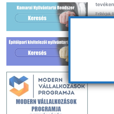
tevéke
Felhívjuk f
Korm. rende
január elsej
alapján…