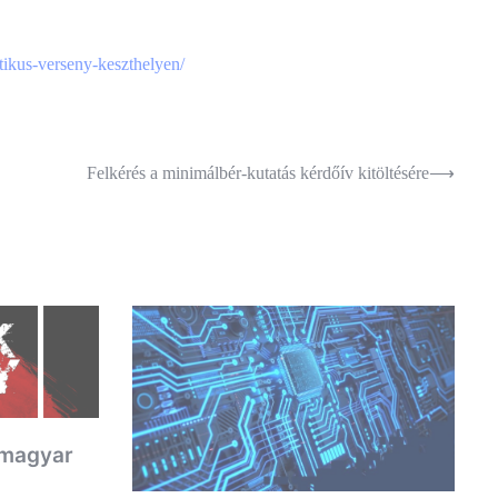
etikus-verseny-keszthelyen/
Felkérés a minimálbér-kutatás kérdőív kitöltésére
⟶
 magyar