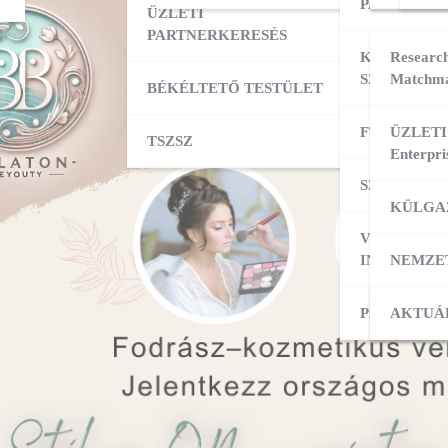
PARTNERK
ÜZLETI
PARTNERKERESÉS
KÜLPIACI
Research
SZOLGÁLT
Matchma
BÉKÉLTETŐ TESTÜLET
FT ADATBÁ
ÜZLETI
TSZSZ
Enterpri
SZOLGÁLT
KÜLGA
VÁLLALKO
INDÍTÁSA
NEMZE
PÁLYÁZAT
KÜLPI
AKTUÁ