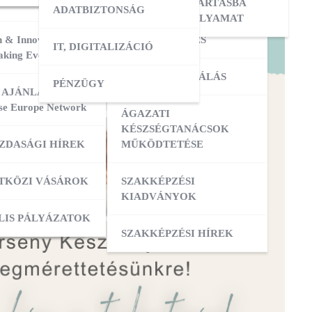
ERESÉS
OKTATÓI KÉPZÉS
NYILVÁNTARTÁSBA
ADATBIZTONSÁG
VÉTELI FOLYAMAT
 & Innovation
MESTERKÉPZÉS
IT, DIGITALIZÁCIÓ
ATÁSOK
king Event 2026
VIZSGADELEGÁLÁS
PÉNZÜGY
ZIS
 AJÁNLATOK:
se Europe Network
ÁGAZATI
ATÁSOK
KÉSZSÉGTANÁCSOK
ZDASÁGI HÍREK
MŰKÖDTETÉSE
ZÁS
TKÖZI VÁSÁROK
SZAKKÉPZÉSI
KIADVÁNYOK
OK
ACI TAGOZATOK
LIS PÁLYÁZATOK
SZAKKÉPZÉSI HÍREK