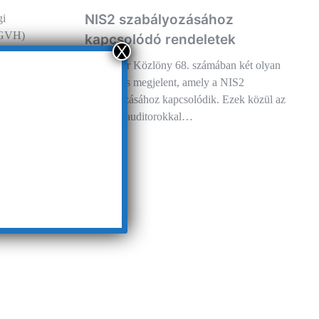
NIS2 szabályozásához
gi
 GVH)
kapcsolódó rendeletek
X
 a GVH az idei
A Magyar Közlöny 68. számában két olyan
s segíti a…
rendelet is megjelent, amely a NIS2
szabályozásához kapcsolódik. Ezek közül az
egyik az auditorokkal…