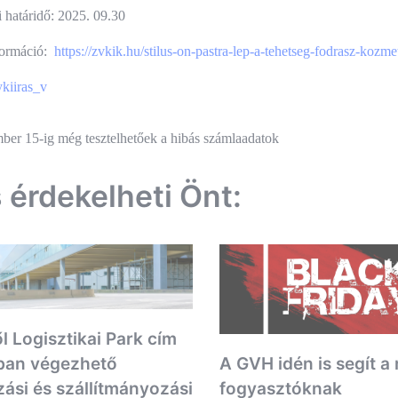
i határidő: 2025. 09.30
formáció:
https://zvkik.hu/stilus-on-pastra-lep-a-tehetseg-fodrasz-kozm
kiiras_v
és
ber 15-ig még tesztelhetőek a hibás számlaadatok
ió
s érdekelheti Önt:
l Logisztikai Park cím
A GVH idén is segít a
ban végezhető
fogyasztóknak
zási és szállítmányozási