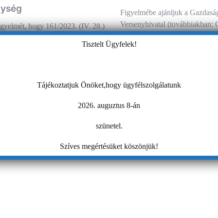
nység
Figyelmébe ajánljuk a Gazdasá
Versenyhivatal (továbbiakban:
igyelmét, hogy 161/2023. (IV. 28.)
sajtóközleményét, mely szerint
let 3. § (5) pont értelmében 2025.
Tisztelt Ügyfelek!
Black Friday leárazások során i
étől kizárólag az e jogszabály
Tájékoztatjuk Önöket,hogy ügyfélszolgálatunk
2026. auguztus 8-án
szünetel.
Szíves megértésüket köszönjük!