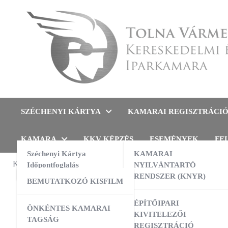
Skip
to
content
Tolna Vármegyei Kereskedel
SZÉCHENYI KÁRTYA
KAMARAI REGISZTRÁCI
KAMARA
KKV KÉPZÉS
ESEMÉNYEK
FE
Széchenyi Kártya
KAMARAI
KAMARAI ESEMÉNYEK
Időpontfoglalás
NYILVÁNTARTÓ
FELHÍVÁS
,
RENDSZER (KNYR)
BEMUTATKOZÓ KISFILM
Orsz
13:00
-
16:00
AUG
10
AI a nyelvtanulás szolgálatában –
ÉPÍTŐIPARI
ÖNKÉNTES KAMARAI
gyakorlati workshop
KIVITELEZŐI
TAGSÁG
REGISZTRÁCIÓ
09:00
-
16:00
AUG