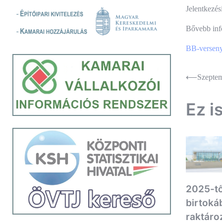
Jelentkezés
Bővebb in
BB-verseny
Bejegyz
⟵
Szeptem
navigác
Ez i
2025-tő
birtoká
raktáro