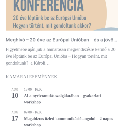
Meghívó – 20 éve az Európai Unióban – és a jövő…
Figyelmébe ajánljuk a hamarosan megrendezésre kerülő a 20
éve léptünk be az Európai Unióba – Hogyan történt, mit
gondoltunk? a Károli…
KAMARAI ESEMÉNYEK
13:00
-
16:00
AUG
10
AI a nyelvtanulás szolgálatában – gyakorlati
workshop
09:00
-
16:00
AUG
17
Magabiztos üzleti kommunikáció angolul – 2 napos
workshop