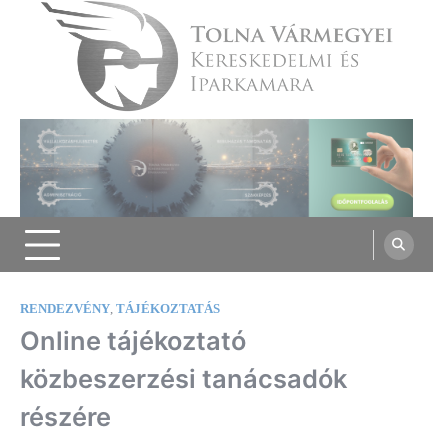
Skip
to
content
Tolna Vármegyei Kereskedelmi és
Iparkamara
RENDEZVÉNY
,
TÁJÉKOZTATÁS
Online tájékoztató
közbeszerzési tanácsadók
részére