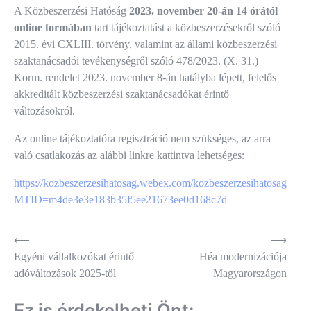
A Közbeszerzési Hatóság
2023. november 20-án 14 órától
online formában
tart tájékoztatást a közbeszerzésekről szóló
2015. évi CXLIII. törvény, valamint az állami közbeszerzési
szaktanácsadói tevékenységről szóló 478/2023. (X. 31.)
Korm. rendelet 2023. november 8-án hatályba lépett, felelős
akkreditált közbeszerzési szaktanácsadókat érintő
változásokról.
Az online tájékoztatóra regisztráció nem szükséges, az arra
való csatlakozás az alábbi linkre kattintva lehetséges:
https://kozbeszerzesihatosag.webex.com/kozbeszerzesihatosag/j.ph
MTID=m4de3e3e183b35f5ee21673ee0d168c7d
Bejegyzés
⟵
⟶
Egyéni vállalkozókat érintő
Héa modernizációja
navigáció
adóváltozások 2025-től
Magyarországon
Ez is érdekelheti Önt: