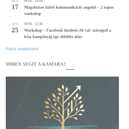
09:00
-
16:00
AUG
17
Magabiztos üzleti kommunikáció angolul – 2 napos
workshop
09:00
-
12:30
AUG
25
Workshop – Facebook hirdetés AI-val: szövegtől a
kész kampányig egy délelőtt alatt
Naptár megtekintése
MIBEN SEGÍT A KAMARA?