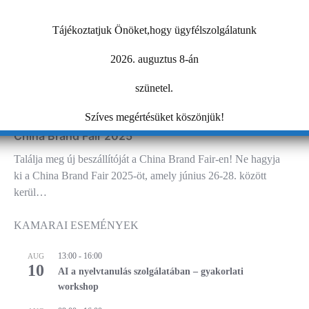
Tájékoztatjuk Önöket,hogy ügyfélszolgálatunk
2026. auguztus 8-án
szünetel.
Szíves megértésüket köszönjük!
China Brand Fair 2025
Találja meg új beszállítóját a China Brand Fair-en! Ne hagyja
ki a China Brand Fair 2025-öt, amely június 26-28. között
kerül…
KAMARAI ESEMÉNYEK
13:00
-
16:00
AUG
10
AI a nyelvtanulás szolgálatában – gyakorlati
workshop