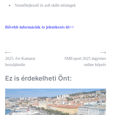
Vezetőfejlesztő és soft skills tréningek
Bővebb információk és jelentkezés itt>>
Bejegyzés
⟵
⟶
2025. évi Kamarai
SMExport 2025 ingyenes
navigáció
hozzájárulás
online képzés
Ez is érdekelheti Önt: