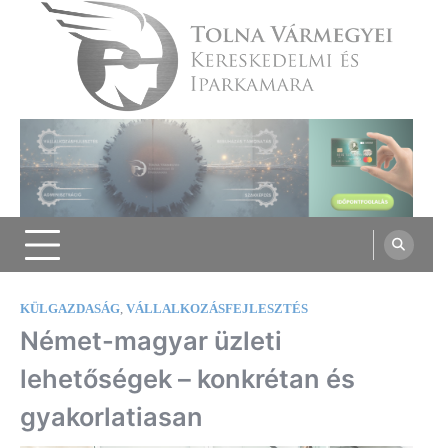
Skip
to
content
Tolna Vármegyei Kereskedelmi és
Iparkamara
KÜLGAZDASÁG
,
VÁLLALKOZÁSFEJLESZTÉS
Német-magyar üzleti
lehetőségek – konkrétan és
gyakorlatiasan