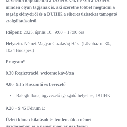
közelebbi kapcsolatba a DUIHK-val, de szól a DUIHK
minden olyan tagjának is, aki szeretne többet megtudni a
tagság előnyeiről és a DUIHK a sikeres üzleteket támogató
szolgáltatásairól.
Időpont:
2025. április 10., 9:00 – 17:00 óra
Helyszín
: Német-Magyar Gazdaság Háza (Lövőház u. 30.,
1024 Budapest)
Program*
8.30 Regisztráció, welcome kávé/tea
9.00 -9.15 Köszöntő és bevezető
Balogh Ilona, ügyvezető igazgató-helyettes, DUIHK
9.20 – 9.45 Fórum 1:
Üzleti klíma: kilátások és tendenciák a német
gazdaságban és a német-magyar gazdasági