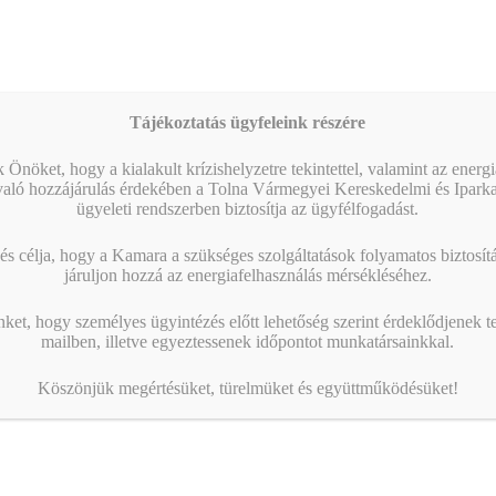
Tájékoztatás ügyfeleink részére
 Önöket, hogy a kialakult krízishelyzetre tekintettel, valamint az energ
való hozzájárulás érdekében a Tolna Vármegyei Kereskedelmi és Ipark
ügyeleti rendszerben biztosítja az ügyfélfogadást.
s célja, hogy a Kamara a szükséges szolgáltatások folyamatos biztosítás
járuljon hozzá az energiafelhasználás mérsékléséhez.
nket, hogy személyes ügyintézés előtt lehetőség szerint érdeklődjenek t
mailben, illetve egyeztessenek időpontot munkatársainkkal.
Köszönjük megértésüket, türelmüket és együttműködésüket!