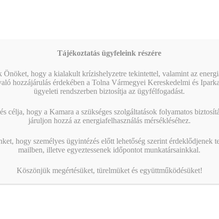
Tájékoztatás ügyfeleink részére
 Önöket, hogy a kialakult krízishelyzetre tekintettel, valamint az energ
való hozzájárulás érdekében a Tolna Vármegyei Kereskedelmi és Ipark
ügyeleti rendszerben biztosítja az ügyfélfogadást.
s célja, hogy a Kamara a szükséges szolgáltatások folyamatos biztosítás
járuljon hozzá az energiafelhasználás mérsékléséhez.
nket, hogy személyes ügyintézés előtt lehetőség szerint érdeklődjenek t
mailben, illetve egyeztessenek időpontot munkatársainkkal.
Köszönjük megértésüket, türelmüket és együttműködésüket!