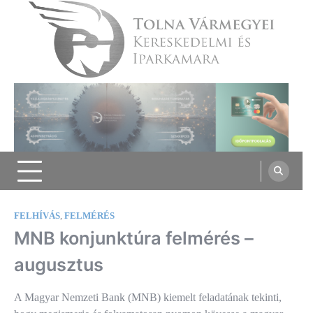
Skip
to
content
Tolna Vármegyei Kereskedelmi és
Iparkamara
FELHÍVÁS
,
FELMÉRÉS
MNB konjunktúra felmérés –
augusztus
A Magyar Nemzeti Bank (MNB) kiemelt feladatának tekinti,