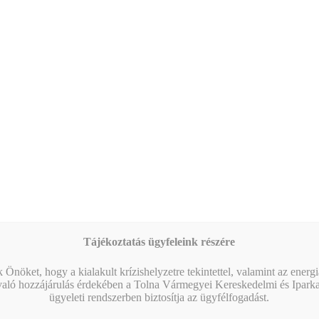
26
Marketing Klub – Ismerje meg a versenytársait!
Naptár megtekintése
MIBEN SEGÍT A KAMARA?
Tájékoztatás ügyfeleink részére
 Önöket, hogy a kialakult krízishelyzetre tekintettel, valamint az energ
való hozzájárulás érdekében a Tolna Vármegyei Kereskedelmi és Ipark
ügyeleti rendszerben biztosítja az ügyfélfogadást.