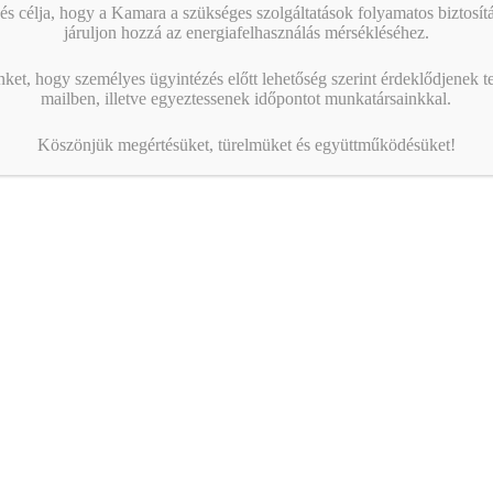
s célja, hogy a Kamara a szükséges szolgáltatások folyamatos biztosítás
járuljon hozzá az energiafelhasználás mérsékléséhez.
nket, hogy személyes ügyintézés előtt lehetőség szerint érdeklődjenek t
mailben, illetve egyeztessenek időpontot munkatársainkkal.
Köszönjük megértésüket, türelmüket és együttműködésüket!