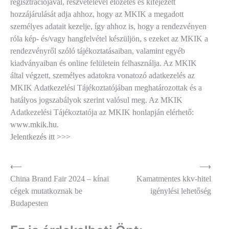
regisztrációjával, részvételével előzetes és kifejezett
hozzájárulását adja ahhoz, hogy az MKIK a megadott
személyes adatait kezelje, így ahhoz is, hogy a rendezvényen
róla kép- és/vagy hangfelvétel készüljön, s ezeket az MKIK a
rendezvényről szóló tájékoztatásaiban, valamint egyéb
kiadványaiban és online felületein felhasználja. Az MKIK
által végzett, személyes adatokra vonatozó adatkezelés az
MKIK Adatkezelési Tájékoztatójában meghatározottak és a
hatályos jogszabályok szerint valósul meg. Az MKIK
Adatkezelési Tájékoztatója az MKIK honlapján elérhető:
www.mkik.hu
.
Jelentkezés itt >>>
Bejegyzés
⟵
⟶
China Brand Fair 2024 – kínai
Kamatmentes kkv-hitel
navigáció
cégek mutatkoznak be
igénylési lehetőség
Budapesten