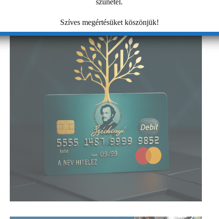
szünetel.
Szíves megértésüket köszönjük!