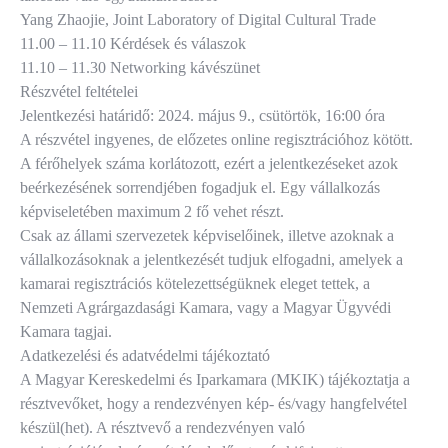
Yang Zhaojie, Joint Laboratory of Digital Cultural Trade
11.00 – 11.10 Kérdések és válaszok
11.10 – 11.30 Networking kávészünet
Részvétel feltételei
Jelentkezési határidő: 2024. május 9., csütörtök, 16:00 óra
A részvétel ingyenes, de előzetes online regisztrációhoz kötött.
A férőhelyek száma korlátozott, ezért a jelentkezéseket azok
beérkezésének sorrendjében fogadjuk el. Egy vállalkozás
képviseletében maximum 2 fő vehet részt.
Csak az állami szervezetek képviselőinek, illetve azoknak a
vállalkozásoknak a jelentkezését tudjuk elfogadni, amelyek a
kamarai regisztrációs kötelezettségüknek eleget tettek, a
Nemzeti Agrárgazdasági Kamara, vagy a Magyar Ügyvédi
Kamara tagjai.
Adatkezelési és adatvédelmi tájékoztató
A Magyar Kereskedelmi és Iparkamara (MKIK) tájékoztatja a
résztvevőket, hogy a rendezvényen kép- és/vagy hangfelvétel
készül(het). A résztvevő a rendezvényen való