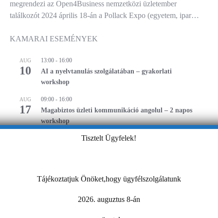
megrendezi az Open4Business nemzetközi üzletember
találkozót 2024 április 18-án a Pollack Expo (egyetem, ipar…
KAMARAI ESEMÉNYEK
13:00
-
16:00
AUG
10
AI a nyelvtanulás szolgálatában – gyakorlati
workshop
09:00
-
16:00
AUG
17
Magabiztos üzleti kommunikáció angolul – 2 napos
workshop
Tisztelt Ügyfelek!
09:00
-
12:30
AUG
25
Workshop – Facebook hirdetés AI-val: szövegtől a
kész kampányig egy délelőtt alatt
Tájékoztatjuk Önöket,hogy ügyfélszolgálatunk
Naptár megtekintése
2026. auguztus 8-án
MIBEN SEGÍT A KAMARA?