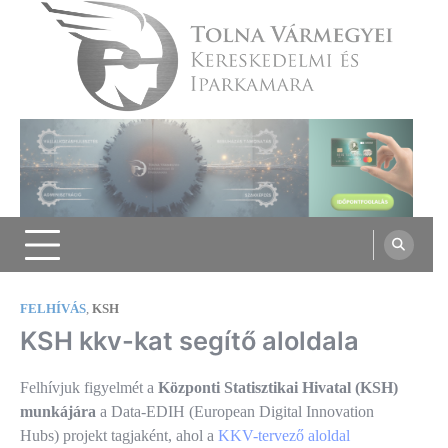
Skip
to
content
Tolna Vármegyei Kereskedelmi és
Iparkamara
FELHÍVÁS
,
KSH
KSH kkv-kat segítő aloldala
Felhívjuk figyelmét a
Központi Statisztikai Hivatal (KSH)
munkájára
a Data-EDIH (European Digital Innovation
Hubs) projekt tagjaként, ahol a
KKV-tervező aloldal