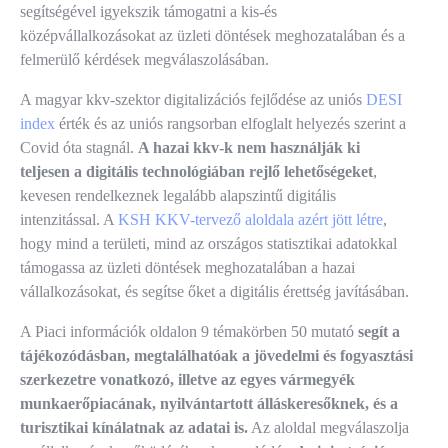
segítségével igyekszik támogatni a kis-és
középvállalkozásokat az üzleti döntések meghozatalában és a
felmerülő kérdések megválaszolásában.
A magyar kkv-szektor digitalizációs fejlődése az uniós
DESI
index
érték és az uniós rangsorban elfoglalt helyezés szerint a
Covid óta stagnál.
A hazai kkv-k nem használják ki
teljesen a digitális technológiában rejlő lehetőségeket
,
kevesen rendelkeznek legalább alapszintű digitális
intenzitással. A
KSH KKV-tervező aloldala azért jött létre
,
hogy mind a területi, mind az országos statisztikai adatokkal
támogassa az üzleti döntések meghozatalában a hazai
vállalkozásokat, és segítse őket a digitális érettség javításában.
A Piaci információk oldalon 9 témakörben 50 mutató
segít a
tájékozódásban, megtalálhatóak a jövedelmi és fogyasztási
szerkezetre vonatkozó, illetve az egyes vármegyék
munkaerőpiacának, nyilvántartott álláskeresőknek, és a
turisztikai kínálatnak az adatai is.
Az aloldal megválaszolja