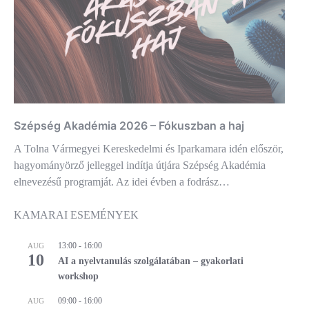
Szépség Akadémia 2026 – Fókuszban a haj
A Tolna Vármegyei Kereskedelmi és Iparkamara idén először,
hagyományörző jelleggel indítja útjára Szépség Akadémia
elnevezésű programját. Az idei évben a fodrász…
KAMARAI ESEMÉNYEK
13:00
-
16:00
AUG
10
AI a nyelvtanulás szolgálatában – gyakorlati
workshop
09:00
-
16:00
AUG