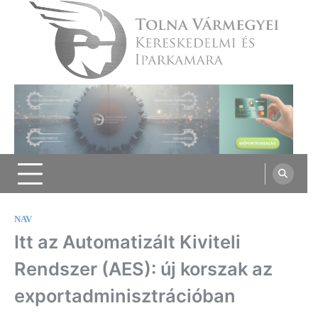
Skip
to
content
Tolna Vármegyei Kereskedelmi és
Iparkamara
NAV
Itt az Automatizált Kiviteli
Rendszer (AES): új korszak az
exportadminisztrációban