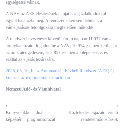
egységessé válnak.
A NAV az AES élesítésének napját is a gazdálkodókkal
együtt határozta meg. A rendszer sikeresen debütált, a
vámeljárások feldolgozása megfelelően működik.
A rendszer bevezetését követő három napban 11 037 vám-
árunyilatkozatot fogadott be a NAV; 10 954 esetben került sor
az áruk átengedésére, és 2 857 esetben a kiléptetésére, és
ezáltal az eljárás lezárására.
2025_05_10_Itt az Automatizált Kiviteli Rendszer (AES) új
korszak az exportadminisztrációban
Nemzeti Adó- és Vámhivatal
Bejegyzés
⟵
⟶
Könyvelőkkel a duális
Közlekedési ágazatot érintő
navigáció
képzésért – programsorozat
rendeletmódosítások