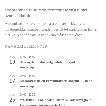
Szeptember 15-ig még tesztelhetőek a hibás
számlaadatok
A számlaadatok további tisztítása érdekében bizonyos
hibatípusokkal szemben szeptember 15-től szigorúbban lép fel
a NAV. Az adóhivatal a könnyebb átállás érdekében…
KAMARAI ESEMÉNYEK
13:00
-
16:00
AUG
10
AI a nyelvtanulás szolgálatában – gyakorlati
workshop
09:00
-
16:00
AUG
17
Magabiztos üzleti kommunikáció angolul – 2 napos
workshop
09:00
-
12:30
AUG
25
Workshop – Facebook hirdetés AI-val: szövegtől a
kész kampányig egy délelőtt alatt