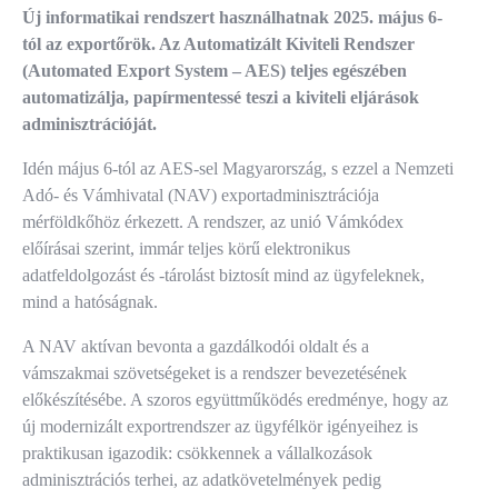
Új informatikai rendszert használhatnak 2025. május 6-
tól az exportőrök. Az Automatizált Kiviteli Rendszer
(Automated Export System – AES) teljes egészében
automatizálja, papírmentessé teszi a kiviteli eljárások
adminisztrációját.
Idén május 6-tól az AES-sel Magyarország, s ezzel a Nemzeti
Adó- és Vámhivatal (NAV) exportadminisztrációja
mérföldkőhöz érkezett. A rendszer, az unió Vámkódex
előírásai szerint, immár teljes körű elektronikus
adatfeldolgozást és -tárolást biztosít mind az ügyfeleknek,
mind a hatóságnak.
A NAV aktívan bevonta a gazdálkodói oldalt és a
vámszakmai szövetségeket is a rendszer bevezetésének
előkészítésébe. A szoros együttműködés eredménye, hogy az
új modernizált exportrendszer az ügyfélkör igényeihez is
praktikusan igazodik: csökkennek a vállalkozások
adminisztrációs terhei, az adatkövetelmények pedig