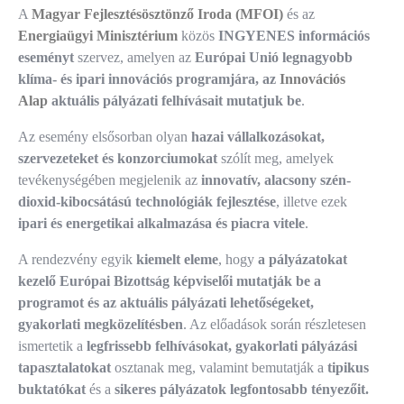
A
Magyar Fejlesztésösztönző Iroda (MFOI)
és az
Energiaügyi Minisztérium
közös
INGYENES információs
eseményt
szervez, amelyen az
Európai Unió legnagyobb
klíma- és ipari innovációs programjára, az
Innovációs
Alap
aktuális pályázati felhívásait mutatjuk be
.
Az esemény elsősorban olyan
hazai vállalkozásokat,
szervezeteket és konzorciumokat
szólít meg, amelyek
tevékenységében megjelenik az
innovatív, alacsony szén-
dioxid-kibocsátású technológiák fejlesztése
, illetve ezek
ipari és energetikai alkalmazása és piacra vitele
.
A rendezvény egyik
kiemelt eleme
, hogy
a pályázatokat
kezelő Európai Bizottság képviselői
mutatják be a
programot és az aktuális pályázati lehetőségeket,
gyakorlati megközelítésben
. Az előadások során részletesen
ismertetik a
legfrissebb felhívásokat, gyakorlati pályázási
tapasztalatokat
osztanak meg, valamint bemutatják a
tipikus
buktatókat
és a
sikeres pályázatok legfontosabb tényezőit.