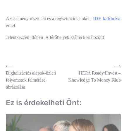
Az esemény részleteit és a regisztrációs linket,
IDE kattintva
éri el.
Jelentkezzen időben- A férőhelyek száma korlátozott!
Bejegyzés
⟵
⟶
Digitalizációs alapok-üzleti
HEPA Ready4Invest –
navigáció
folyamatok felmérése,
Knowledge To Money Klub
ábrázolása
Ez is érdekelheti Önt: