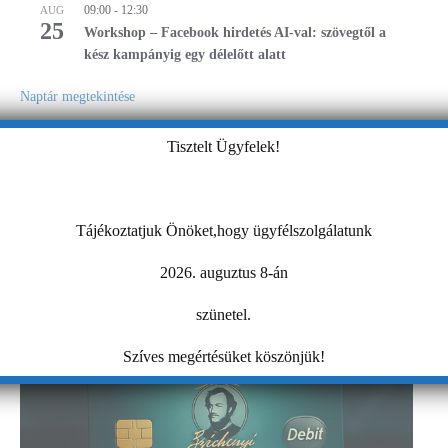
09:00
-
12:30
AUG
25
Workshop – Facebook hirdetés AI-val: szövegtől a
kész kampányig egy délelőtt alatt
Naptár megtekintése
Tisztelt Ügyfelek!
MIBEN SEGÍT A KAMARA?
Tájékoztatjuk Önöket,hogy ügyfélszolgálatunk
2026. auguztus 8-án
szünetel.
Szíves megértésüket köszönjük!