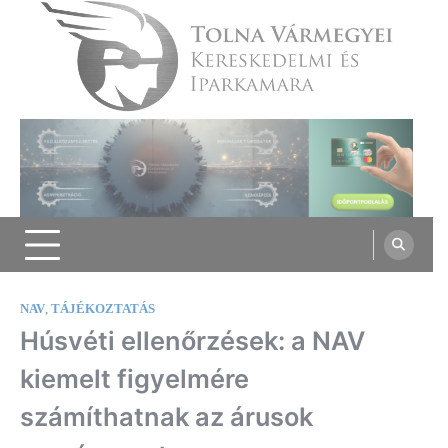
Skip
to
content
Tolna Vármegyei Kereskedelmi és
Iparkamara
NAV
,
TÁJÉKOZTATÁS
Húsvéti ellenőrzések: a NAV
kiemelt figyelmére
számíthatnak az árusok