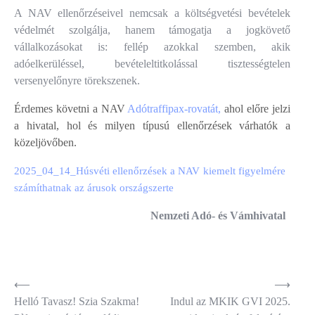
A NAV ellenőrzéseivel nemcsak a költségvetési bevételek
védelmét szolgálja, hanem támogatja a jogkövető
vállalkozásokat is: fellép azokkal szemben, akik
adóelkerüléssel, bevételeltitkolással tisztességtelen
versenyelőnyre törekszenek.
Érdemes követni a NAV
Adótraffipax-rovatát,
ahol előre jelzi
a hivatal, hol és milyen típusú ellenőrzések várhatók a
közeljövőben.
2025_04_14_Húsvéti ellenőrzések a NAV kiemelt figyelmére
számíthatnak az árusok országszerte
Nemzeti Adó- és Vámhivatal
Bejegyzés
⟵
⟶
Helló Tavasz! Szia Szakma!
Indul az MKIK GVI 2025.
navigáció