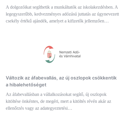
A dolgozóikat segíthetik a munkáltatók az iskolakezdésben. A
legegyszerűbb, kedvezményes adózású juttatás az úgynevezett
csekély értékű ajándék, amelyet a kifizetők jellemzően…
Változik az áfabevallás, az új oszlopok csökkentik
a hibalehetőséget
Az áfabevallásban a vállalkozásokat segítő, új oszlopok
kitöltése önkéntes, de megéri, mert a kitöltés révén akár az
ellenőrzés vagy az adategyeztetési…