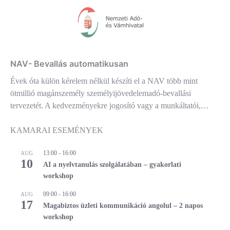
NAV- Bevallás automatikusan
Évek óta külön kérelem nélkül készíti el a NAV több mint
ötmillió magánszemély személyijövedelemadó-bevallási
tervezetét. A kedvezményekre jogosító vagy a munkáltatói,…
KAMARAI ESEMÉNYEK
13:00
-
16:00
AUG
10
AI a nyelvtanulás szolgálatában – gyakorlati
workshop
09:00
-
16:00
AUG
17
Magabiztos üzleti kommunikáció angolul – 2 napos
workshop