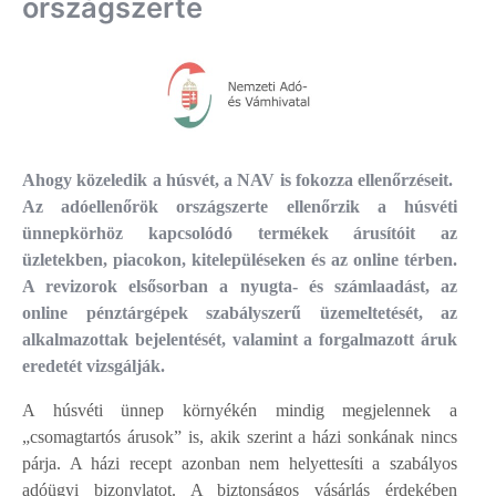
országszerte
Ahogy közeledik a húsvét, a NAV is fokozza ellenőrzéseit.
Az adóellenőrök országszerte ellenőrzik a húsvéti
ünnepkörhöz kapcsolódó termékek árusítóit az
üzletekben, piacokon, kitelepüléseken és az online térben.
A revizorok elsősorban a nyugta- és számlaadást, az
online pénztárgépek szabályszerű üzemeltetését, az
alkalmazottak bejelentését, valamint a forgalmazott áruk
eredetét vizsgálják.
A húsvéti ünnep környékén mindig megjelennek a
„csomagtartós árusok” is, akik szerint a házi sonkának nincs
párja. A házi recept azonban nem helyettesíti a szabályos
adóügyi bizonylatot. A biztonságos vásárlás érdekében