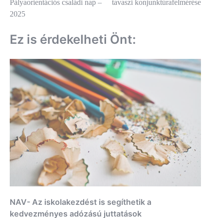
Pàlyaorientációs családi nap –
tavaszi konjunktúrafelmérése
2025
Ez is érdekelheti Önt:
NAV- Az iskolakezdést is segíthetik a
kedvezményes adózású juttatások