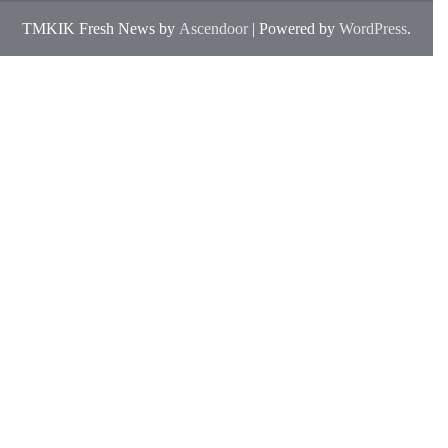
TMKIK Fresh News by
Ascendoor
| Powered by
WordPress
.