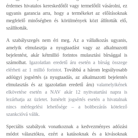
érdemes hivatalos kereskedőtől vagy termelőtől vásárolni, ez
ugyanis garancia arra, hogy a termékeket az előírásoknak
megfelelő minőségben és körülmények közt állították elő,
szállították.
A szabályszegés nem éri meg. Az a vállalkozás ugyanis,
amelyik elmulasztja a nyugtaadást vagy az alkalmazotti
bejelentést, akár kétmillió forintos mulasztási bírsággal is
számolhat.
Igazolatlan eredetű áru esetén a bírság összege
elérheti az 1 millió forintot.
Továbbá a három legsúlyosabb
adóügyi jogsértés (a nyugtaadás, az alkalmazotti bejelentés
elmulasztás és az igazolatlan eredetű áru)
valamelyikének
elkövetése esetén a NAV akár 12 nyitvatartási napra is
lezárhatja az üzletet. Ismételt jogsértés esetén a hivatalnak
nincs mérlegelési lehetősége – a boltbezárás kötelező
szankcióvá válik.
Speciális szabályok vonatkoznak a kedvezményes adózási
módot választókra, ezért a katásoknak és a kivásoknak