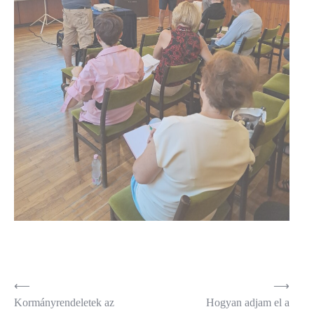
Bejegyzés
⟵
⟶
Kormányrendeletek az
Hogyan adjam el a
navigáció