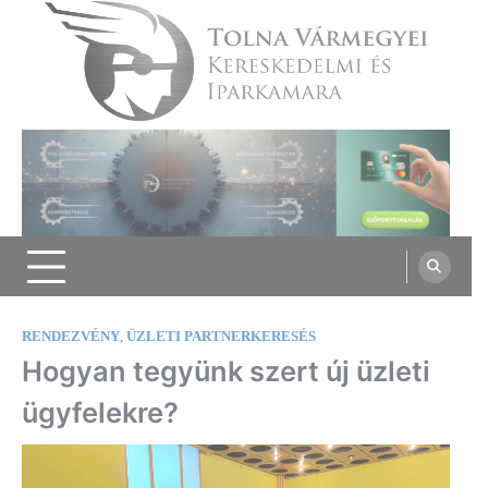
Skip
to
content
Tolna Vármegyei Kereskedelmi és
Iparkamara
RENDEZVÉNY
,
ÜZLETI PARTNERKERESÉS
Hogyan tegyünk szert új üzleti
ügyfelekre?