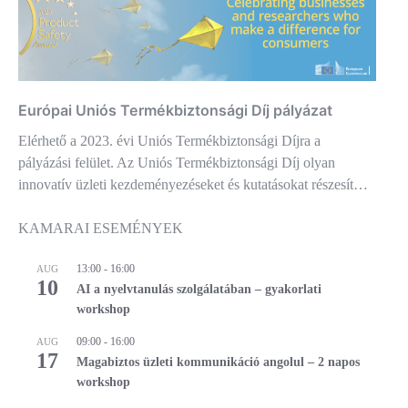
Európai Uniós Termékbiztonsági Díj pályázat
Elérhető a 2023. évi Uniós Termékbiztonsági Díjra a
pályázási felület. Az Uniós Termékbiztonsági Díj olyan
innovatív üzleti kezdeményezéseket és kutatásokat részesít…
KAMARAI ESEMÉNYEK
13:00
-
16:00
AUG
10
AI a nyelvtanulás szolgálatában – gyakorlati
workshop
09:00
-
16:00
AUG
17
Magabiztos üzleti kommunikáció angolul – 2 napos
workshop