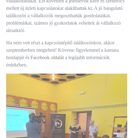
vállalkozásukat. Ezt követően a jelenlévők kávé és szendvics
mellett új üzleti kapcsolatokat alakíthattak ki. A jó hangulatú
találkozón a vállalkozók megoszthatták gondolataikat,
problémáikat, számos jó gyakorlatok vehettek át vállalkozó
társaiktól.
Ha nem vett részt a kapcsolatépítő találkozónkon, akkor
szeptemberben megteheti! Kövesse figyelemmel a kamara
honlapját és
Facebook oldalát
a legújabb információk
érdekében.