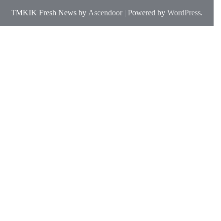
TMKIK Fresh News by
Ascendoor
| Powered by
WordPress
.