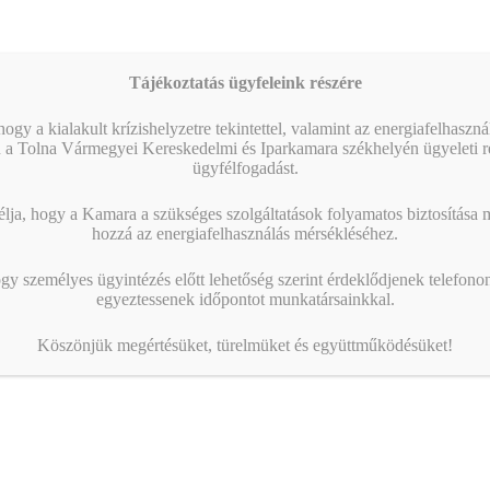
Tájékoztatás ügyfeleink részére
ogy a kialakult krízishelyzetre tekintettel, valamint az energiafelhaszn
 a Tolna Vármegyei Kereskedelmi és Iparkamara székhelyén ügyeleti re
ügyfélfogadást.
ja, hogy a Kamara a szükséges szolgáltatások folyamatos biztosítása me
hozzá az energiafelhasználás mérsékléséhez.
gy személyes ügyintézés előtt lehetőség szerint érdeklődjenek telefonon
egyeztessenek időpontot munkatársainkkal.
Köszönjük megértésüket, türelmüket és együttműködésüket!