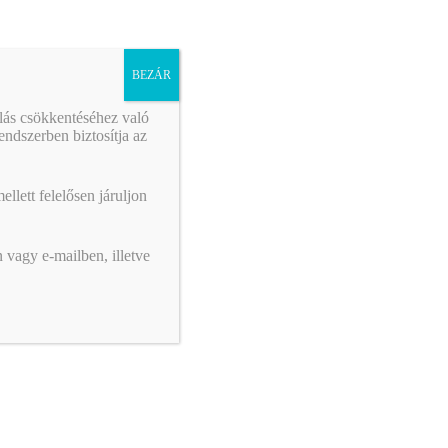
BEZÁR
álás csökkentéséhez való
ndszerben biztosítja az
llett felelősen járuljon
 vagy e-mailben, illetve