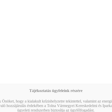
09:00
-
12:30
AUG
25
Workshop – Facebook hirdetés AI-val: szövegtől a
kész kampányig egy délelőtt alatt
Naptár megtekintése
MIBEN SEGÍT A KAMARA?
Tájékoztatás ügyfeleink részére
 Önöket, hogy a kialakult krízishelyzetre tekintettel, valamint az energ
való hozzájárulás érdekében a Tolna Vármegyei Kereskedelmi és Ipark
ügyeleti rendszerben biztosítja az ügyfélfogadást.