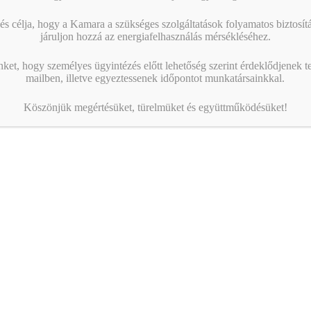
s célja, hogy a Kamara a szükséges szolgáltatások folyamatos biztosítás
járuljon hozzá az energiafelhasználás mérsékléséhez.
nket, hogy személyes ügyintézés előtt lehetőség szerint érdeklődjenek t
mailben, illetve egyeztessenek időpontot munkatársainkkal.
Köszönjük megértésüket, türelmüket és együttműködésüket!