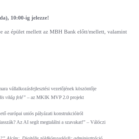
da), 10:00-ig jelezze!
ve az épület mellett az MBH Bank előtt/mellett, valamint
ra vállalkozásfejlesztési vezetőjének köszöntője
is világ felé”
– az MKIK MVP 2.0 projekt
tő európai uniós pályázati konstrukcióiról
asszák? Az AI segít megtalálni a szavakat!” – Válóczi
j?” Alcím: Digitális zöldkönyvelés®; adminisztráció