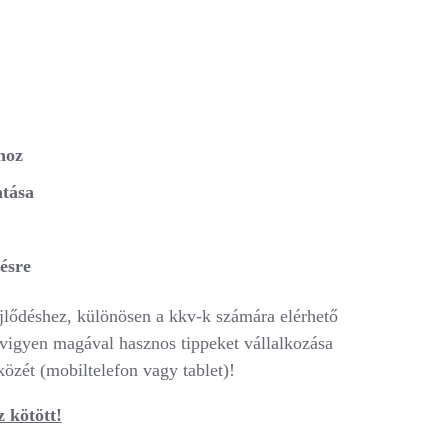
hoz
atása
pésre
ejlődéshez, különösen a kkv-k számára elérhető
 vigyen magával hasznos tippeket vállalkozása
özét (mobiltelefon vagy tablet)!
z kötött!