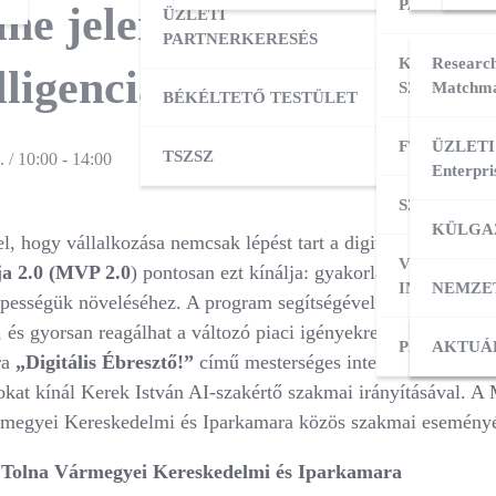
PARTNERK
ne jelenlét, digitalizáció
ÜZLETI
PARTNERKERESÉS
KÜLPIACI
Research
lligencia = Sikeres vállal
SZOLGÁLT
Matchma
BÉKÉLTETŐ TESTÜLET
FT ADATBÁ
ÜZLETI
TSZSZ
. / 10:00
-
14:00
Enterpri
SZOLGÁLT
KÜLGA
el, hogy vállalkozása nemcsak lépést tart a digitális világga
VÁLLALKO
a 2.0 (MVP 2.0
) pontosan ezt kínálja: gyakorlatorientált tudá
INDÍTÁSA
NEMZE
ességük növeléséhez. A program segítségével megerősítheti dig
, és gyorsan reagálhat a változó piaci igényekre. Ebben nyújt
PÁLYÁZAT
KÜLPI
AKTUÁ
ra
„Digitális Ébresztő!”
című mesterséges intelligencia szemi
kat kínál Kerek István AI-szakértő szakmai irányításával. A
megyei Kereskedelmi és Iparkamara közös szakmai eseményére
:
Tolna Vármegyei Kereskedelmi és Iparkamara