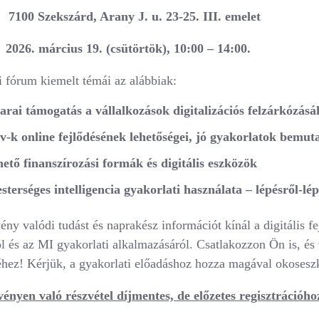
ekszárd, Arany J. u. 23-25. III. emelet
:
2026. március 19. (csütörtök), 10:00 – 14:00.
 fórum kiemelt témái az alábbiak:
rai támogatás a vállalkozások digitalizációs felzárkózásá
v-k online fejlődésének lehetőségei, jó gyakorlatok bemut
hető finanszírozási formák és digitális eszközök
sterséges intelligencia gyakorlati használata ‒ lépésről-lé
ny valódi tudást és naprakész információt kínál a digitális f
ól és az MI gyakorlati alkalmazásáról. Csatlakozzon Ön is, és
séhez! Kérjük, a gyakorlati előadáshoz hozza magával okoseszk
ényen való részvétel díjmentes, de előzetes regisztrációho