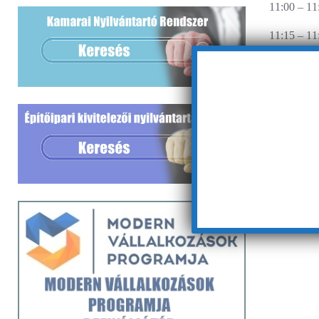
11:00 – 11
11:15 ‒ 11
11:30 – 13
13:00 ‒ 14
14:00 ‒
A program
Hoz