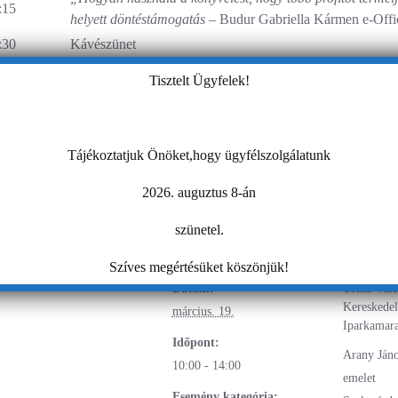
:15
helyett döntéstámogatás –
Budur Gabriella Kármen e-Offi
:30
Kávészünet
„Digitális Ébresztő!” – gyakorlatorientált mesterséges in
:00
Tisztelt Ügyfelek!
Sára AI content szakértővel
:00
Szendvicsebéd
Rendezvény vége
Tájékoztatjuk Önöket,hogy ügyfélszolgálatunk
változás jogát fenntartjuk!
2026. auguztus 8-án
szünetel.
záadom a naptáramhoz
RÉSZLETEK
HELYSZÍ
Szíves megértésüket köszönjük!
Dátum:
Tolna Vár
Kereskedel
március. 19.
Iparkamara
Időpont:
Arany János
10:00 - 14:00
emelet
Esemény kategória: