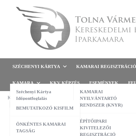
Skip
to
content
Tolna Vármegyei Kereskedel
SZÉCHENYI KÁRTYA
KAMARAI REGISZTRÁCI
KAMARA
KKV KÉPZÉS
ESEMÉNYEK
FE
Széchenyi Kártya
KAMARAI
KAMARAI ESEMÉNYEK
Időpontfoglalás
NYILVÁNTARTÓ
« Összes 
RENDSZER (KNYR)
BEMUTATKOZÓ KISFILM
13:00
-
16:00
AUG
Ez az
10
AI a nyelvtanulás szolgálatában –
ÉPÍTŐIPARI
ÖNKÉNTES KAMARAI
gyakorlati workshop
KIVITELEZŐI
TAGSÁG
REGISZTRÁCIÓ
09:00
-
16:00
AUG