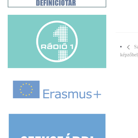
Sz
képzőhel