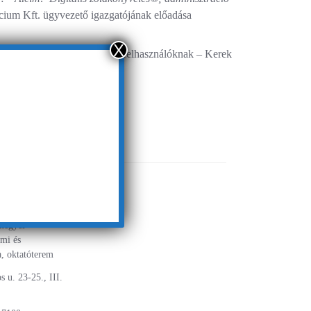
cium Kft. ügyvezető igazgatójának előadása
X
telligencia szeminárium kezdő felhasználóknak ‒ Kerek
N
megyei
mi és
, oktatóterem
 u. 23-25., III.