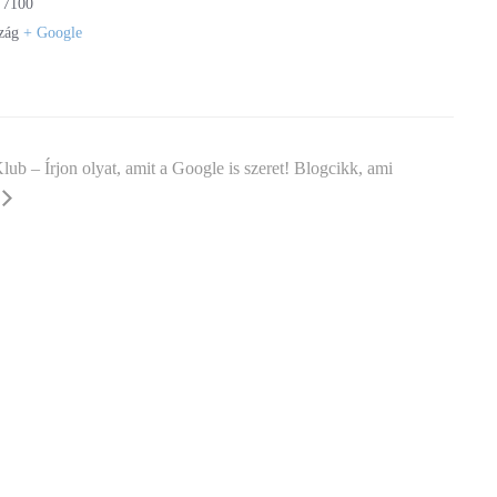
7100
zág
+ Google
ub – Írjon olyat, amit a Google is szeret! Blogcikk, ami