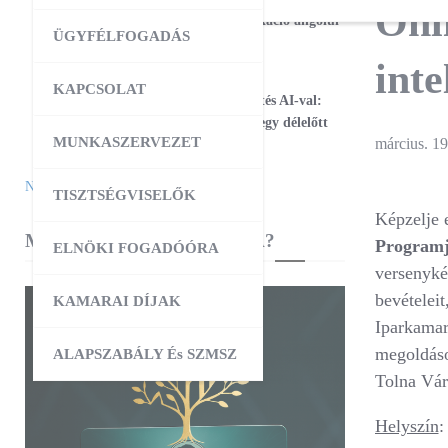
Onli
17
Magabiztos üzleti kommunikáció angolul
ÜGYFÉLFOGADÁS
– 2 napos workshop
inte
09:00
-
12:30
AUG
KAPCSOLAT
25
Workshop – Facebook hirdetés AI-val:
szövegtől a kész kampányig egy délelőtt
MUNKASZERVEZET
március. 19
alatt
Naptár megtekintése
TISZTSÉGVISELŐK
Képzelje 
MIBEN SEGÍT A KAMARA?
Programj
ELNÖKI FOGADÓÓRA
versenykép
bevételeit
KAMARAI DÍJAK
Iparkama
megoldáso
ALAPSZABÁLY És SZMSZ
Tolna Vár
Helyszín