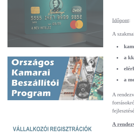
7100 Sz
Időpont
A szakmai
kama
a kk
elér
a me
A rendezvé
forrásokr
fejleszté
A rendezv