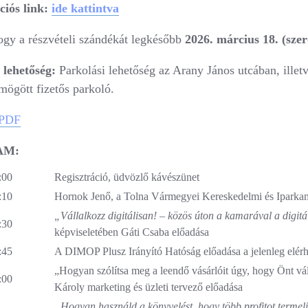
ciós link:
ide kattintva
ogy a részvételi szándékát legkésőbb
2026. március 18. (szer
 lehetőség:
Parkolási lehetőség az Arany János utcában, illet
mögött fizetős parkoló.
 PDF
AM
:
:00
Regisztráció, üdvözlő kávészünet
:10
Hornok Jenő, a Tolna Vármegyei Kereskedelmi és Iparkama
„Vállalkozz digitálisan! – közös úton a kamarával a digitál
:30
képviseletében Gáti Csaba előadása
:45
A DIMOP Plusz Irányító Hatóság előadása a jelenleg elérhe
„Hogyan szólítsa meg a leendő vásárlóit úgy, hogy Önt vál
:00
Károly marketing és üzleti tervező előadása
„Hogyan használd a könyvelést, hogy több profitot termel