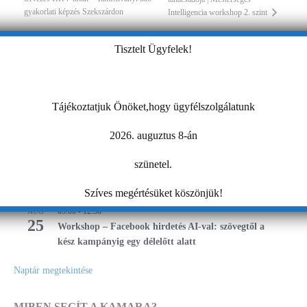
gyakorlati képzés Szekszárdon
Intelligencia workshop 2. szint
Tisztelt Ügyfelek!
KAMARAI ESEMÉNYEK
13:00
-
16:00
AUG
Tájékoztatjuk Önöket,hogy ügyfélszolgálatunk
10
AI a nyelvtanulás szolgálatában – gyakorlati
workshop
2026. auguztus 8-án
09:00
-
16:00
AUG
szünetel.
17
Magabiztos üzleti kommunikáció angolul – 2 napos
workshop
Szíves megértésüket köszönjük!
09:00
-
12:30
AUG
25
Workshop – Facebook hirdetés AI-val: szövegtől a
kész kampányig egy délelőtt alatt
Naptár megtekintése
MIBEN SEGÍT A KAMARA?