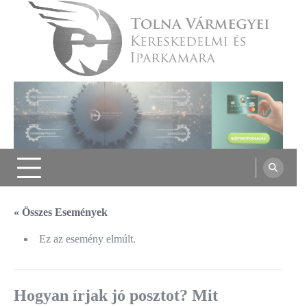
Skip
to
content
Tolna Vármegyei Kereskedelmi és
Iparkamara
« Összes Események
Ez az esemény elmúlt.
Hogyan írjak jó posztot? Mit