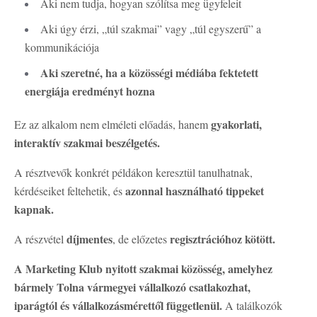
Aki nem tudja, hogyan szólítsa meg ügyfeleit
Aki úgy érzi, „túl szakmai” vagy „túl egyszerű” a
kommunikációja
Aki szeretné, ha a közösségi médiába fektetett
energiája eredményt hozna
gyakorlati,
Ez az alkalom nem elméleti előadás, hanem
interaktív szakmai beszélgetés.
A résztvevők konkrét példákon keresztül tanulhatnak,
azonnal használható tippeket
kérdéseiket feltehetik, és
kapnak.
díjmentes
regisztrációhoz kötött.
A részvétel
, de előzetes
A Marketing Klub nyitott szakmai közösség, amelyhez
bármely Tolna vármegyei vállalkozó csatlakozhat,
iparágtól és vállalkozásmérettől függetlenül.
A találkozók