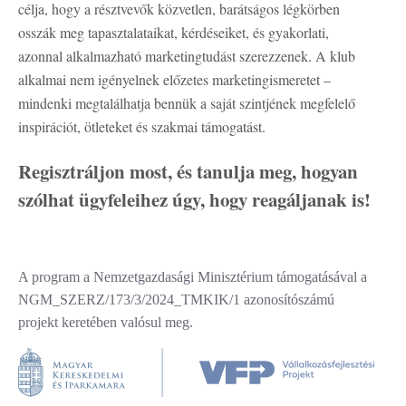
célja, hogy a résztvevők közvetlen, barátságos légkörben
osszák meg tapasztalataikat, kérdéseiket, és gyakorlati,
azonnal alkalmazható marketingtudást szerezzenek. A klub
alkalmai nem igényelnek előzetes marketingismeretet –
mindenki megtalálhatja bennük a saját szintjének megfelelő
inspirációt, ötleteket és szakmai támogatást.
Regisztráljon most, és tanulja meg, hogyan
szólhat ügyfeleihez úgy, hogy reagáljanak is!
A program a Nemzetgazdasági Minisztérium támogatásával a
NGM_SZERZ/173/3/2024_TMKIK/1 azonosítószámú
projekt keretében valósul meg.