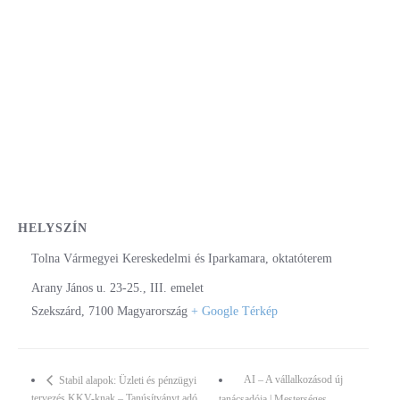
HELYSZÍN
Tolna Vármegyei Kereskedelmi és Iparkamara, oktatóterem
Arany János u. 23-25., III. emelet
Szekszárd
,
7100
Magyarország
+ Google Térkép
AI – A vállalkozásod új
Stabil alapok: Üzleti és pénzügyi
tervezés KKV-knak – Tanúsítványt adó
tanácsadója | Mesterséges