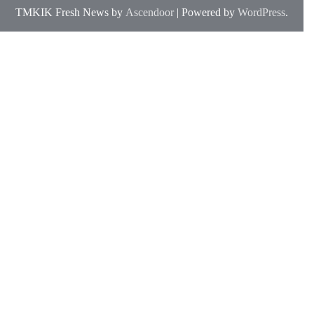
TMKIK Fresh News by
Ascendoor
| Powered by
WordPress
.