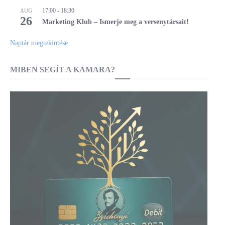
17:00
-
18:30
AUG
26
Marketing Klub – Ismerje meg a versenytársait!
Naptár megtekintése
MIBEN SEGÍT A KAMARA?