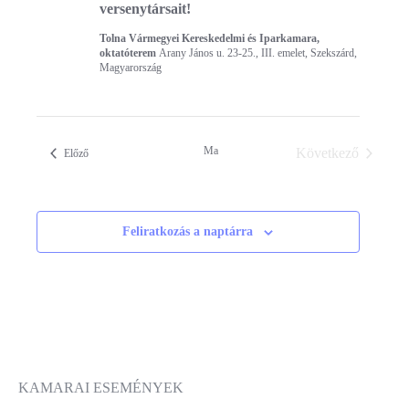
versenytársait!
Tolna Vármegyei Kereskedelmi és Iparkamara,
oktatóterem
Arany János u. 23-25., III. emelet, Szekszárd,
Magyarország
Ma
Következő
Események
Előző
Események
Feliratkozás a naptárra
KAMARAI ESEMÉNYEK