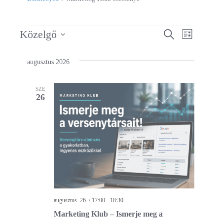
Események
Közelgő
Események
Keresett
Esemén
Lista
kifejezés
Dátum
keresése
nézet
kiválasztása.
augusztus 2026
és
navigác
nézet
SZE
választás
26
augusztus. 26. / 17:00
-
18:30
Marketing Klub – Ismerje meg a