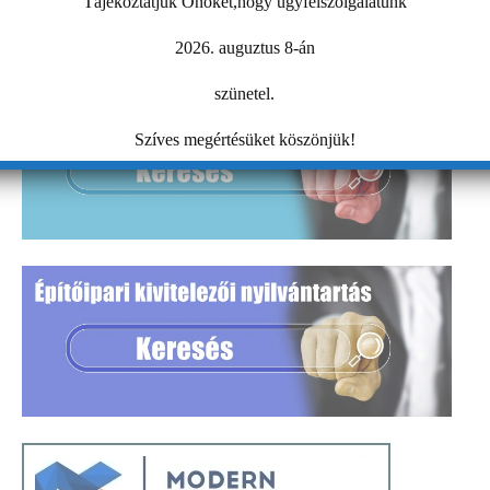
Tájékoztatjuk Önöket,hogy ügyfélszolgálatunk
2026. auguztus 8-án
szünetel.
Szíves megértésüket köszönjük!