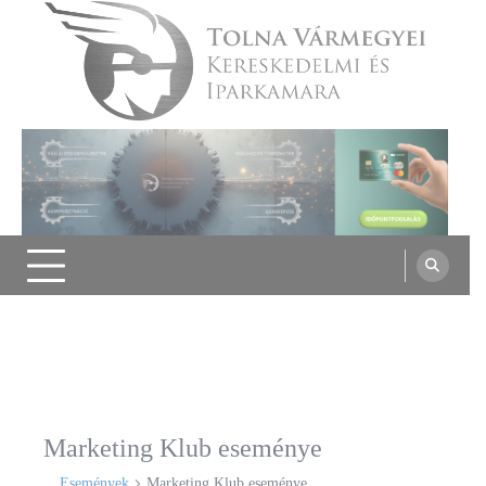
Skip
to
content
Tolna Vármegyei Kereskedelmi és
Iparkamara
Marketing Klub eseménye
Események
Marketing Klub eseménye