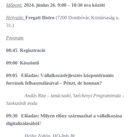
Időpont:
2024. j
únius 26. 9:00 – 10:30 óra között
Helyszín:
Fregatt Bistro
(7200 Dombóvár, Köztársaság u.
31.)
Program
08:45 Regisztráció
09:00
Köszöntő
09:05
Előadás: Vállalkozásfejlesztés központi/uniós
források felhasználásával – Pénzt, de honnan?
Andás Rita – tanácsadó, Széchenyi Programiroda –
Szekszárdi iroda
09:30 Előadás:
Milyen előny származhat a vállalkozása
digitalizálásából
?
Heilig Zoltán
,
HQ-Info Bt.