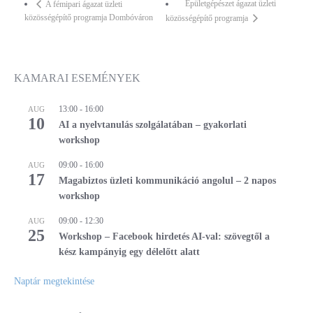
Épületgépészet ágazat üzleti
A fémipari ágazat üzleti
közösségépítő programja Dombóváron
közösségépítő programja
KAMARAI ESEMÉNYEK
13:00
-
16:00
AUG
10
AI a nyelvtanulás szolgálatában – gyakorlati
workshop
09:00
-
16:00
AUG
17
Magabiztos üzleti kommunikáció angolul – 2 napos
workshop
09:00
-
12:30
AUG
25
Workshop – Facebook hirdetés AI-val: szövegtől a
kész kampányig egy délelőtt alatt
Naptár megtekintése