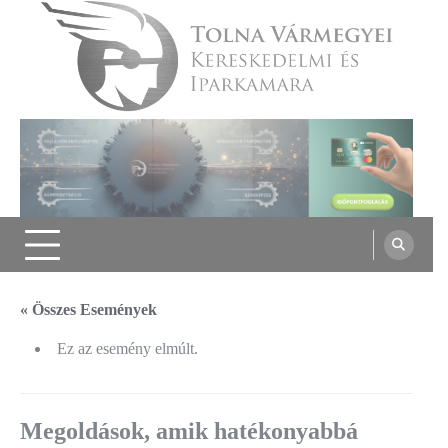
Skip
to
content
Tolna Vármegyei Kereskedelmi és
Iparkamara
« Összes Események
Ez az esemény elmúlt.
Megoldások, amik hatékonyabbá