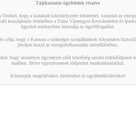
Tájékoztatás ügyfeleink részére
 Önöket, hogy a kialakult krízishelyzetre tekintettel, valamint az energ
való hozzájárulás érdekében a Tolna Vármegyei Kereskedelmi és Ipark
ügyeleti rendszerben biztosítja az ügyfélfogadást.
s célja, hogy a Kamara a szükséges szolgáltatások folyamatos biztosítás
járuljon hozzá az energiafelhasználás mérsékléséhez.
nket, hogy személyes ügyintézés előtt lehetőség szerint érdeklődjenek t
mailben, illetve egyeztessenek időpontot munkatársainkkal.
Köszönjük megértésüket, türelmüket és együttműködésüket!