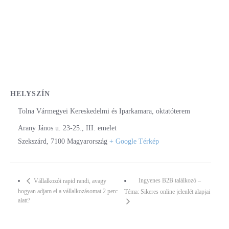
HELYSZÍN
Tolna Vármegyei Kereskedelmi és Iparkamara, oktatóterem
Arany János u. 23-25., III. emelet
Szekszárd
,
7100
Magyarország
+ Google Térkép
Ingyenes B2B találkozó –
Vállalkozói rapid randi, avagy
hogyan adjam el a vállalkozásomat 2 perc
Téma: Sikeres online jelenlét alapjai
alatt?