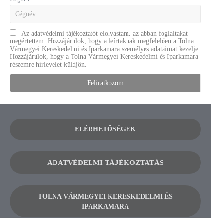
Az adatvédelmi tájékoztatót elolvastam, az abban foglaltakat
megértettem. Hozzájárulok, hogy a leírtaknak megfelelően a Tolna
Vármegyei Kereskedelmi és Iparkamara személyes adataimat kezelje.
Hozzájárulok, hogy a Tolna Vármegyei Kereskedelmi és Iparkamara
részemre hírlevelet küldjön.
ELÉRHETŐSÉGEK
ADATVÉDELMI TÁJÉKOZTATÁS
TOLNA VÁRMEGYEI KERESKEDELMI ÉS
IPARKAMARA