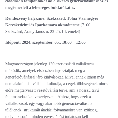
előadásán támpontokat ad a sikeres generációváltáshoz és
megismerteti a lehetséges buktatókat is.
Rendezvény helyszíne: Szekszárd,
Tolna Vármegyei
Kereskedelmi és Iparkamara oktatóterme
(7100
Szekszárd, Arany János u. 23-25. III. emelet)
Időpont: 2024. szeptember. 05., 10:00 – 12:00
Magyarországon jelenleg 130 ezer családi vállalkozás
működik, amelyek első ízben tapasztalják meg a
generációváltással járó kihívásokat. Mivel ennek itthon még
nem alakult ki a vállalati kultúrája, a cégek többségének nincs
előre megtervezett vezetőváltási terve, ami a hosszú távú
fennmaradásukat veszélyezteti. Ahhoz, hogy ezek a
vállalkozások egy vagy akár több generációváltást is
túléljenek, strukturált átadási folyamatokra van szükség,
melynek során minden egyes lépést tudatosan kell