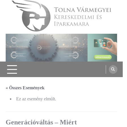
Skip
to
content
Tolna Vármegyei Kereskedelmi és
Iparkamara
« Összes Események
Ez az esemény elmúlt.
Generációváltás – Miért