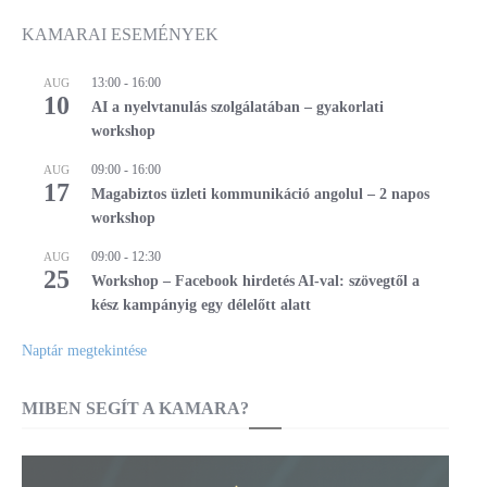
KAMARAI ESEMÉNYEK
13:00
-
16:00
AUG
10
AI a nyelvtanulás szolgálatában – gyakorlati
workshop
09:00
-
16:00
AUG
17
Magabiztos üzleti kommunikáció angolul – 2 napos
workshop
09:00
-
12:30
AUG
25
Workshop – Facebook hirdetés AI-val: szövegtől a
kész kampányig egy délelőtt alatt
Naptár megtekintése
MIBEN SEGÍT A KAMARA?