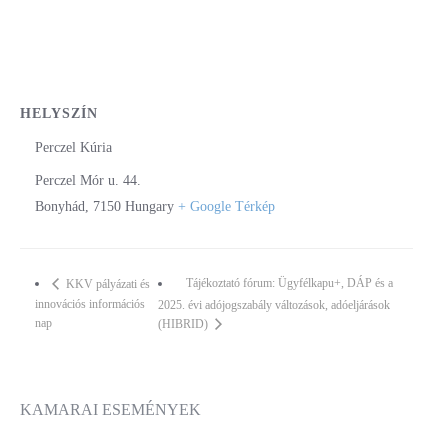
HELYSZÍN
Perczel Kúria
Perczel Mór u. 44.
Bonyhád
,
7150
Hungary
+ Google Térkép
Tájékoztató fórum: Ügyfélkapu+, DÁP és a
KKV pályázati és
innovációs információs
2025. évi adójogszabály változások, adóeljárások
nap
(HIBRID)
KAMARAI ESEMÉNYEK