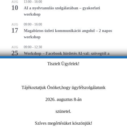
13:00
-
16:00
AUG
10
AI a nyelvtanulás szolgálatában – gyakorlati
workshop
09:00
-
16:00
AUG
17
Magabiztos üzleti kommunikáció angolul – 2 napos
workshop
09:00
-
12:30
AUG
25
Workshop – Facebook hirdetés AI-val: szövegtől a
kész kampányig egy délelőtt alatt
Tisztelt Ügyfelek!
Naptár megtekintése
MIBEN SEGÍT A KAMARA?
Tájékoztatjuk Önöket,hogy ügyfélszolgálatunk
2026. auguztus 8-án
szünetel.
Szíves megértésüket köszönjük!