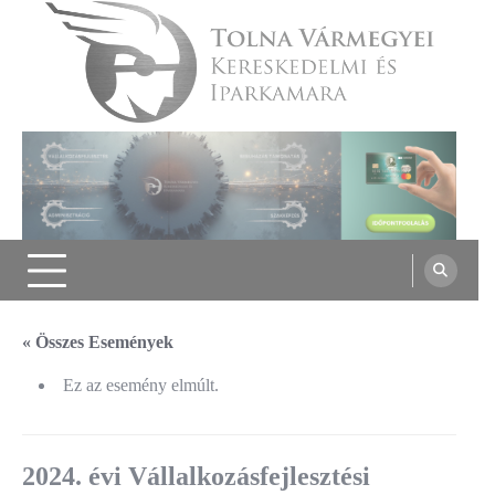
Skip
to
content
Tolna Vármegyei Kereskedelmi és
Iparkamara
« Összes Események
Ez az esemény elmúlt.
2024. évi Vállalkozásfejlesztési