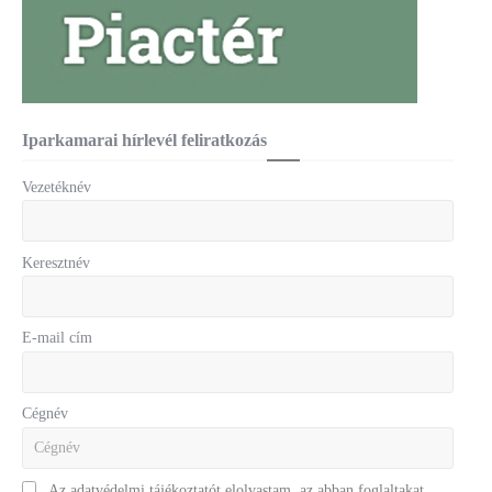
Iparkamarai hírlevél feliratkozás
Vezetéknév
Keresztnév
E-mail cím
Cégnév
Az adatvédelmi tájékoztatót elolvastam, az abban foglaltakat