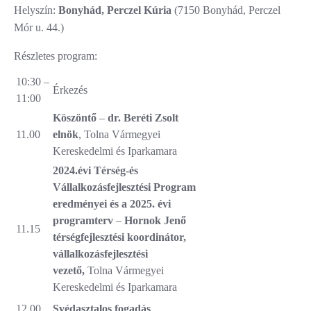
Helyszín:
Bonyhád, Perczel Kúria
(7150 Bonyhád, Perczel
Mór u. 44.)
Részletes program:
10:30 –
Érkezés
11:00
Köszöntő
–
dr. Beréti Zsolt
11.00
elnök
, Tolna Vármegyei
Kereskedelmi és Iparkamara
2024.évi Térség-és
Vállalkozásfejlesztési Program
eredményei és a 2025. évi
programterv
–
Hornok Jenő
11.15
térségfejlesztési koordinátor,
vállalkozásfejlesztési
vezető,
Tolna Vármegyei
Kereskedelmi és Iparkamara
12.00
Svédasztalos fogadás