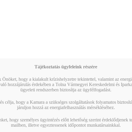
Tájékoztatás ügyfeleink részére
 Önöket, hogy a kialakult krízishelyzetre tekintettel, valamint az energ
való hozzájárulás érdekében a Tolna Vármegyei Kereskedelmi és Ipark
ügyeleti rendszerben biztosítja az ügyfélfogadást.
s célja, hogy a Kamara a szükséges szolgáltatások folyamatos biztosítás
járuljon hozzá az energiafelhasználás mérsékléséhez.
nket, hogy személyes ügyintézés előtt lehetőség szerint érdeklődjenek t
mailben, illetve egyeztessenek időpontot munkatársainkkal.