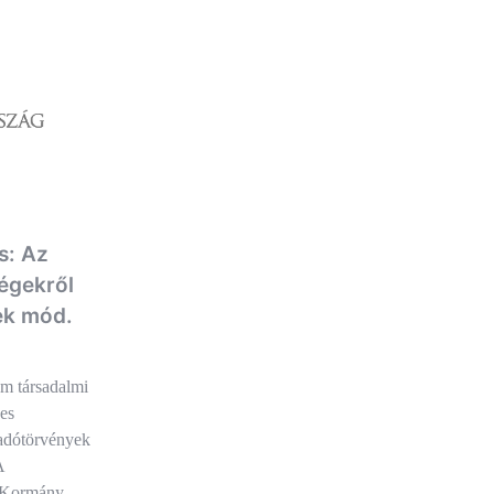
s: Az
égekről
ek mód.
m társadalmi
es
 adótörvények
A
 a Kormány…