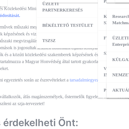
PARTNERK
ÜZLETI
és Közlekedési Minisztérium társadalmi egyeztetésre bocsátotta a
5/199
PARTNERKERESÉS
ódosítását.
KÜLPIACI
Research
SZOLGÁLT
Matchma
BÉKÉLTETŐ TESTÜLET
rművek műszaki megvizsgálásáról szóló 5/1990. (IV.12.) KÖHÉM rendel
 képzésének és vizsgáztatásának részletes szabályairól szóló 24/2005.
FT ADATBÁ
ÜZLETI
szaki megvizsgálásáról szóló 5/1990. (IV.12.) KöHÉM rendelet módosít
TSZSZ
Enterpri
omások is jogosultak lesznek honosítási eljárás lefolytatására, a terveze
SZOLGÁLT
k és a közúti közlekedési szakemberek képzésének és vizsgáztatásának 
KÜLGA
tartalmazza a Magyar Honvédség által tartott gyakorlati képzésre, vala
eket.
VÁLLALKO
INDÍTÁSA
NEMZE
mi egyeztetés során az észrevételeket a
tarsadalmiegyeztetes@ekm.gov.
PÁLYÁZAT
KÜLPI
AKTUÁ
és
vállalkozók, áfás magánszemélyek, őstermelők figyelem! Ki
A Mag
szíteni az szja-tervezetet!
ió
s érdekelheti Önt: