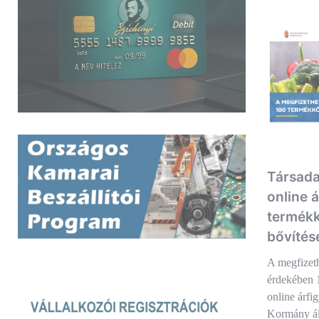
Társada
online á
termékk
bővítés
A megfizeth
érdekében 
online árfi
Kormány ált