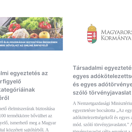
Társadalmi egyezteté
lmi egyeztetés az
egyes adókötelezetts
rfigyelő
és egyes adótörvény
ategóriáinak
szóló törvényjavaslat
éről
A Nemzetgazdasági Minisztériu
ető élelmiszerárak biztosítása
egyeztetésre bocsátotta „Az egy
100 termékkörre bővülhet az
adókötelezettségekről és egyes
gyelő, ismerhető meg a Magyar
mód. szóló törvényjavaslatot.” 
al közzétett sajtóhírből. A
törvényjavaslat célja egyrészt