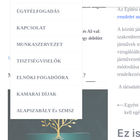
17
Magabiztos üzleti kommunikáció angolul
Az Építési 
ÜGYFÉLFOGADÁS
– 2 napos workshop
rendelet m
09:00
-
12:30
AUG
KAPCSOLAT
A közúti já
25
Workshop – Facebook hirdetés AI-val:
szakemberek
szövegtől a kész kampányig egy délelőtt
járművek mű
MUNKASZERVEZET
alatt
vizsgálóáll
Naptár megtekintése
járművezető
TISZTSÉGVISELŐK
módosítása 
rendelkezés
MIBEN SEGÍT A KAMARA?
ELNÖKI FOGADÓÓRA
A társadal
KAMARAI DÍJAK
Bejegyz
⟵
Egyéni 
ALAPSZABÁLY És SZMSZ
kell egé
navigác
Ez i