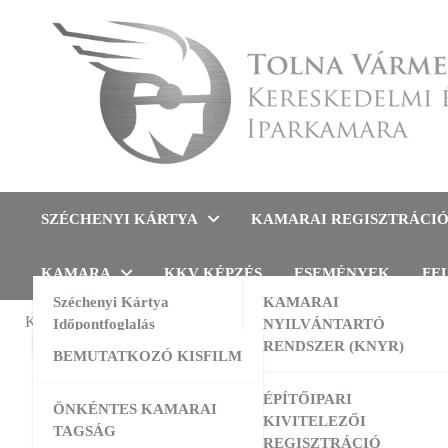
Skip
to
content
Tolna Vármegyei Kereskedel
SZÉCHENYI KÁRTYA
KAMARAI REGISZTRÁCI
KAMARA
KKV KÉPZÉS
ESEMÉNYEK
FE
Széchenyi Kártya
KAMARAI
KAMARAI ESEMÉNYEK
Időpontfoglalás
NYILVÁNTARTÓ
EGYEZTET
RENDSZER (KNYR)
BEMUTATKOZÓ KISFILM
5/19
13:00
-
16:00
AUG
10
AI a nyelvtanulás szolgálatában –
ÉPÍTŐIPARI
ÖNKÉNTES KAMARAI
gyakorlati workshop
GKM 
KIVITELEZŐI
TAGSÁG
REGISZTRÁCIÓ
09:00
-
16:00
AUG